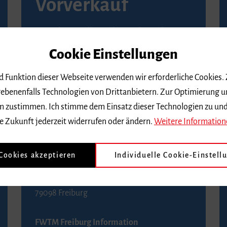
Vorverkauf
Vorverkaufsstellen in Ihrer Nähe finden Sie
auf der
Seite von Reservix
.
Cookie Einstellungen
BZ-Kartenservice Freiburg
nd Funktion dieser Webseite verwenden wir erforderliche Cookies.
Kaiser-Joseph-Straße 229
ebenenfalls Technologien von Drittanbietern. Zur Optimierung u
79098 Freiburg
 dem zustimmen. Ich stimme dem Einsatz dieser Technologien zu un
Telefon 0761 4968888 (Reservierungen sind
e Zukunft jederzeit widerrufen oder ändern.
Weitere Information
bis drei Tage vor einem Konzert möglich)
 Cookies akzeptieren
Individuelle Cookie-Einstell
FWTM Tourist-Information
Rathausplatz 2-4
79098 Freiburg
FWTM Freiburg Information