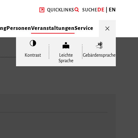
DE
EN
QUICKLINKS
SUCHE
ung
Personen
Veranstaltungen
Service
Kontrast
Leichte
Gebärdensprache
Sprache