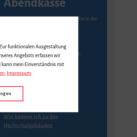
Abendkasse
Karten an der Abendkasse erhalten Sie in der
Regel ab einer Stunde vor
Veranstaltungsbeginn.
 Zur funktionalen Ausgestaltung
An der Abendkasse ist ausschließlich
nseres Angebots erfassen wir
Barzahlung möglich.
d kann mein Einverständnis mit
en
,
Impressum
ungen
Anfahrt
Wie komme ich zu den
Hochschulgebäuden