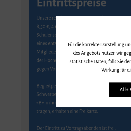
Eintrittspreise
Unsere regulären Eintrittspreise betragen
8,50 €, 4 € ermäßigt für Schülerinnen und
Schüler sowie Studierende gegen Vorlage
eines entsprechenden Nachweises, 6 € für
Für die korrekte Darstellung u
Mitglieder der Gesellschaft zur Förderung
des Angebots nutzen wir geg
der Hochschule für Musik Freiburg e. V.
statistische Daten, falls Sie
gegen Vorlage des Mitgliedsausweises.
Wirkung für di
Begleitpersonen von Menschen mit
Alle
Schwerbehinderung, die das Merkzeichen
»B« in ihrem Schwerbehindertenausweis
tragen, erhalten eine Freikarte.
Der Eintritt zu Vortragsabenden ist frei.