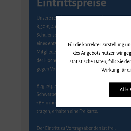
Eintrittspreise
Unsere regulären Eintrittspreise betragen
8,50 €, 4 € ermäßigt für Schülerinnen und
Schüler sowie Studierende gegen Vorlage
eines entsprechenden Nachweises, 6 € für
Für die korrekte Darstellung u
Mitglieder der Gesellschaft zur Förderung
des Angebots nutzen wir geg
der Hochschule für Musik Freiburg e. V.
statistische Daten, falls Sie
gegen Vorlage des Mitgliedsausweises.
Wirkung für di
Begleitpersonen von Menschen mit
Alle
Schwerbehinderung, die das Merkzeichen
»B« in ihrem Schwerbehindertenausweis
tragen, erhalten eine Freikarte.
Der Eintritt zu Vortragsabenden ist frei.