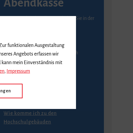
Abendkasse
Karten an der Abendkasse erhalten Sie in der
Regel ab einer Stunde vor
Veranstaltungsbeginn.
 Zur funktionalen Ausgestaltung
An der Abendkasse ist ausschließlich
nseres Angebots erfassen wir
Barzahlung möglich.
d kann mein Einverständnis mit
en
,
Impressum
ungen
Anfahrt
Wie komme ich zu den
Hochschulgebäuden