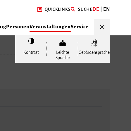
DE
EN
QUICKLINKS
SUCHE
ung
Personen
Veranstaltungen
Service
Kontrast
Leichte
Gebärdensprache
Sprache