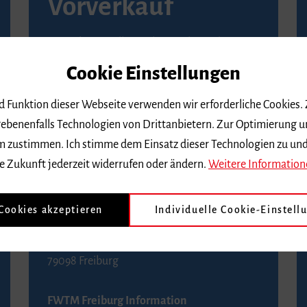
Vorverkauf
Vorverkaufsstellen in Ihrer Nähe finden Sie
auf der
Seite von Reservix
.
Cookie Einstellungen
BZ-Kartenservice Freiburg
nd Funktion dieser Webseite verwenden wir erforderliche Cookies.
Kaiser-Joseph-Straße 229
ebenenfalls Technologien von Drittanbietern. Zur Optimierung u
79098 Freiburg
 dem zustimmen. Ich stimme dem Einsatz dieser Technologien zu un
Telefon 0761 4968888 (Reservierungen sind
e Zukunft jederzeit widerrufen oder ändern.
Weitere Information
bis drei Tage vor einem Konzert möglich)
 Cookies akzeptieren
Individuelle Cookie-Einstell
FWTM Tourist-Information
Rathausplatz 2-4
79098 Freiburg
FWTM Freiburg Information