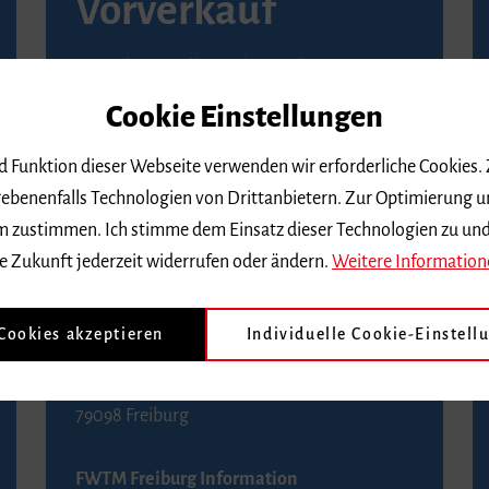
Vorverkauf
Vorverkaufsstellen in Ihrer Nähe finden Sie
auf der
Seite von Reservix
.
Cookie Einstellungen
BZ-Kartenservice Freiburg
nd Funktion dieser Webseite verwenden wir erforderliche Cookies.
Kaiser-Joseph-Straße 229
ebenenfalls Technologien von Drittanbietern. Zur Optimierung u
79098 Freiburg
 dem zustimmen. Ich stimme dem Einsatz dieser Technologien zu un
Telefon 0761 4968888 (Reservierungen sind
e Zukunft jederzeit widerrufen oder ändern.
Weitere Information
bis drei Tage vor einem Konzert möglich)
 Cookies akzeptieren
Individuelle Cookie-Einstell
FWTM Tourist-Information
Rathausplatz 2-4
79098 Freiburg
FWTM Freiburg Information