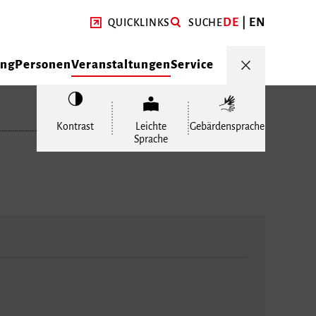
DE
EN
QUICKLINKS
SUCHE
ung
Personen
Veranstaltungen
Service
Kontrast
Leichte
Gebärdensprache
Sprache