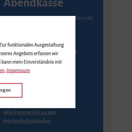
Abendkasse
Karten an der Abendkasse erhalten Sie in der
Regel ab einer Stunde vor
Veranstaltungsbeginn.
 Zur funktionalen Ausgestaltung
An der Abendkasse ist ausschließlich
nseres Angebots erfassen wir
Barzahlung möglich.
d kann mein Einverständnis mit
en
,
Impressum
ungen
Anfahrt
Wie komme ich zu den
Hochschulgebäuden