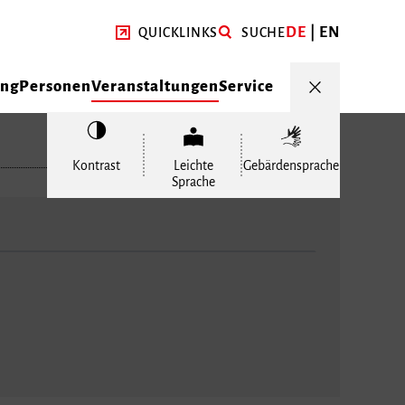
DE
EN
QUICKLINKS
SUCHE
ung
Personen
Veranstaltungen
Service
Kontrast
Leichte
Gebärdensprache
Sprache