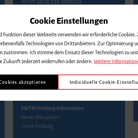
auf der
Seite von Reservix
.
Cookie Einstellungen
BZ-Kartenservice Freiburg
Kaiser-Joseph-Straße 229
nd Funktion dieser Webseite verwenden wir erforderliche Cookies.
79098 Freiburg
ebenenfalls Technologien von Drittanbietern. Zur Optimierung u
Telefon 0761 4968888 (Reservierungen sind
 dem zustimmen. Ich stimme dem Einsatz dieser Technologien zu un
bis drei Tage vor einem Konzert möglich)
e Zukunft jederzeit widerrufen oder ändern.
Weitere Information
FWTM Tourist-Information
 Cookies akzeptieren
Individuelle Cookie-Einstell
Rathausplatz 2-4
79098 Freiburg
FWTM Freiburg Information
Neuer Messplatz 1
79108 Freiburg