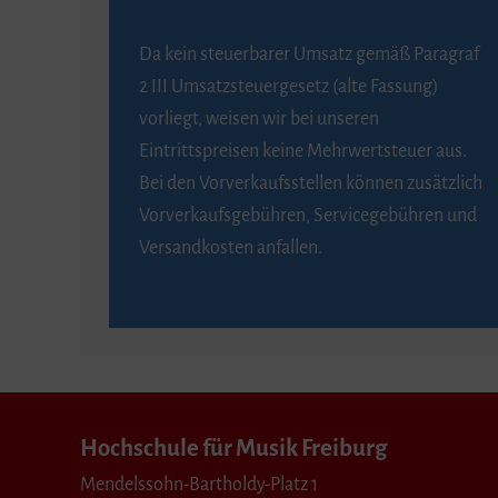
Da kein steuerbarer Umsatz gemäß Paragraf
2 III Umsatzsteuergesetz (alte Fassung)
vorliegt, weisen wir bei unseren
Eintrittspreisen keine Mehrwertsteuer aus.
Bei den Vorverkaufsstellen können zusätzlich
Vorverkaufsgebühren, Servicegebühren und
Versandkosten anfallen.
Hochschule für Musik Freiburg
Mendelssohn-Bartholdy-Platz 1