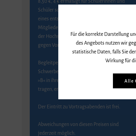
8,50 €, 4 € ermäßigt für Schülerinnen und
Schüler sowie Studierende gegen Vorlage
eines entsprechenden Nachweises, 6 € für
Mitglieder der Gesellschaft zur Förderung
Für die korrekte Darstellung u
der Hochschule für Musik Freiburg e. V.
des Angebots nutzen wir geg
gegen Vorlage des Mitgliedsausweises.
statistische Daten, falls Sie
Wirkung für di
Begleitpersonen von Menschen mit
Schwerbehinderung, die das Merkzeichen
Alle
»B« in ihrem Schwerbehindertenausweis
tragen, erhalten eine Freikarte.
Der Eintritt zu Vortragsabenden ist frei.
Abweichungen von diesen Preisen sind
jederzeit möglich.