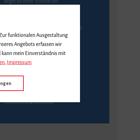
Regel ab einer Stunde vor
Veranstaltungsbeginn.
An der Abendkasse ist ausschließlich
 Zur funktionalen Ausgestaltung
Barzahlung möglich.
nseres Angebots erfassen wir
d kann mein Einverständnis mit
en
,
Impressum
Anfahrt
ungen
Wie komme ich zu den
Hochschulgebäuden