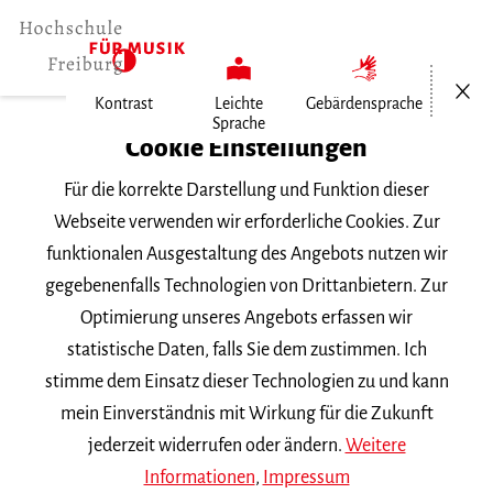
Menü öf
Kontrast
Leichte
Gebärdensprache
Sprache
Home
Cookie Einstellungen
Recital von Evangelina Mascardi
Für die korrekte Darstellung und Funktion dieser
Webseite verwenden wir erforderliche Cookies. Zur
funktionalen Ausgestaltung des Angebots nutzen wir
Suchbegriff
gegebenenfalls Technologien von Drittanbietern. Zur
Optimierung unseres Angebots erfassen wir
statistische Daten, falls Sie dem zustimmen. Ich
stimme dem Einsatz dieser Technologien zu und kann
mein Einverständnis mit Wirkung für die Zukunft
Nach Kategorie filtern
jederzeit widerrufen oder ändern.
Weitere
Informationen
,
Impressum