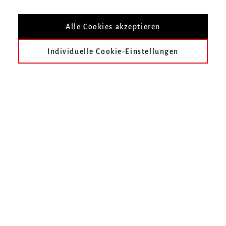
Nach Veranstaltungsort filtern
Alle Cookies akzeptieren
Individuelle Cookie-Einstellungen
heute
früher
Februar 2311
März 2311
April 2311
Mai 2311
Juni 2311
Juli 2311
Im gewählten Zeitraum finden keine Veranstaltungen statt.
Unser Online-Ticketshop