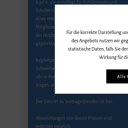
8,50 €, 4 € ermäßigt für Schülerinnen und
Schüler sowie Studierende gegen Vorlage
eines entsprechenden Nachweises, 6 € für
Mitglieder der Gesellschaft zur Förderung
Für die korrekte Darstellung u
der Hochschule für Musik Freiburg e. V.
des Angebots nutzen wir geg
gegen Vorlage des Mitgliedsausweises.
statistische Daten, falls Sie
Wirkung für di
Begleitpersonen von Menschen mit
Schwerbehinderung, die das Merkzeichen
Alle
»B« in ihrem Schwerbehindertenausweis
tragen, erhalten eine Freikarte.
Der Eintritt zu Vortragsabenden ist frei.
Abweichungen von diesen Preisen sind
jederzeit möglich.