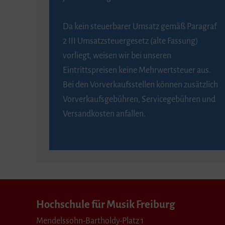
Da kein steuerbarer Umsatz gemäß Paragraf
2 III Umsatzsteuergesetz (alte Fassung)
vorliegt, weisen wir bei unseren
Eintrittspreisen keine Mehrwertsteuer aus.
Bei den Vorverkaufsstellen können zusätzlich
Vorverkaufsgebühren, Servicegebühren und
Versandkosten anfallen.
Hochschule für Musik Freiburg
Mendelssohn-Bartholdy-Platz 1