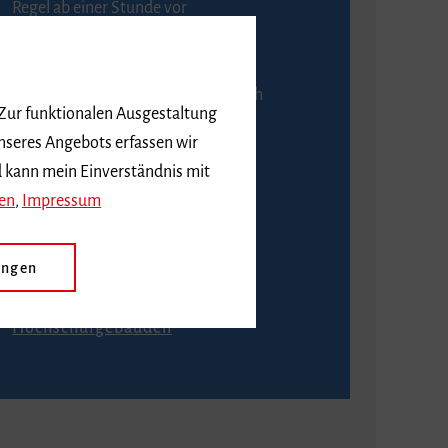
Regel ab einer Stunde vor
Veranstaltungsbeginn.
An der Abendkasse ist ausschließlich
 Zur funktionalen Ausgestaltung
Barzahlung möglich.
nseres Angebots erfassen wir
d kann mein Einverständnis mit
en
,
Impressum
Anfahrt
ungen
Wie komme ich zu den
Hochschulgebäuden