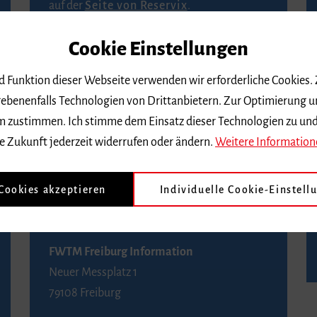
auf der
Seite von Reservix
.
Cookie Einstellungen
BZ-Kartenservice Freiburg
Kaiser-Joseph-Straße 229
nd Funktion dieser Webseite verwenden wir erforderliche Cookies.
79098 Freiburg
ebenenfalls Technologien von Drittanbietern. Zur Optimierung u
Telefon 0761 4968888 (Reservierungen sind
 dem zustimmen. Ich stimme dem Einsatz dieser Technologien zu un
bis drei Tage vor einem Konzert möglich)
e Zukunft jederzeit widerrufen oder ändern.
Weitere Information
FWTM Tourist-Information
 Cookies akzeptieren
Individuelle Cookie-Einstell
Rathausplatz 2-4
79098 Freiburg
FWTM Freiburg Information
Neuer Messplatz 1
79108 Freiburg