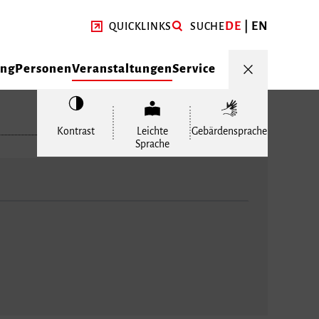
DE
EN
QUICKLINKS
SUCHE
ung
Personen
Veranstaltungen
Service
Kontrast
Leichte
Gebärdensprache
Sprache