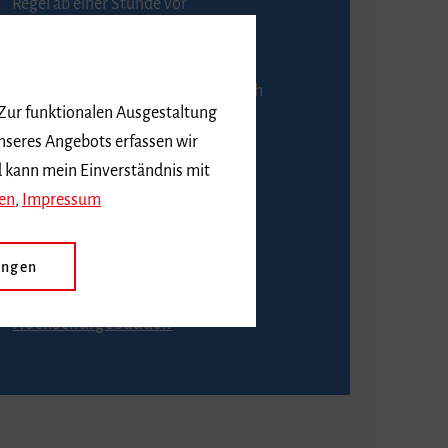
Regel ab einer Stunde vor
Veranstaltungsbeginn.
An der Abendkasse ist ausschließlich
 Zur funktionalen Ausgestaltung
Barzahlung möglich.
nseres Angebots erfassen wir
d kann mein Einverständnis mit
en
,
Impressum
Anfahrt
ungen
Wie komme ich zu den
Hochschulgebäuden