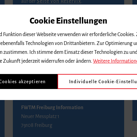
auf der
Seite von Reservix
.
Cookie Einstellungen
BZ-Kartenservice Freiburg
Kaiser-Joseph-Straße 229
nd Funktion dieser Webseite verwenden wir erforderliche Cookies.
79098 Freiburg
ebenenfalls Technologien von Drittanbietern. Zur Optimierung u
Telefon 0761 4968888 (Reservierungen sind
 dem zustimmen. Ich stimme dem Einsatz dieser Technologien zu un
bis drei Tage vor einem Konzert möglich)
e Zukunft jederzeit widerrufen oder ändern.
Weitere Information
FWTM Tourist-Information
 Cookies akzeptieren
Individuelle Cookie-Einstell
Rathausplatz 2-4
79098 Freiburg
FWTM Freiburg Information
Neuer Messplatz 1
79108 Freiburg