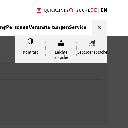
DE
EN
QUICKLINKS
SUCHE
ung
Personen
Veranstaltungen
Service
Kontrast
Leichte
Gebärdensprache
Sprache