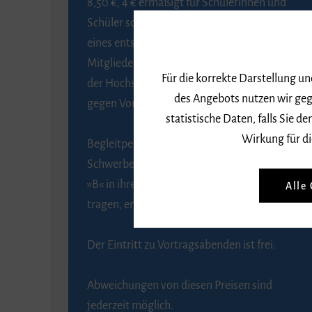
8,50 €, 4 € ermäßigt für Schülerinnen und
Schüler sowie Studierende gegen Vorlage
eines entsprechenden Nachweises, 6 € für
Mitglieder der Gesellschaft zur Förderung
Für die korrekte Darstellung u
der Hochschule für Musik Freiburg e. V.
des Angebots nutzen wir geg
gegen Vorlage des Mitgliedsausweises.
statistische Daten, falls Sie
Wirkung für di
Begleitpersonen von Menschen mit
Schwerbehinderung, die das Merkzeichen
Alle
»B« in ihrem Schwerbehindertenausweis
tragen, erhalten eine Freikarte.
Der Eintritt zu Vortragsabenden ist frei.
Abweichungen von diesen Preisen sind
jederzeit möglich.