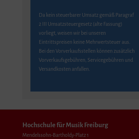
Da kein steuerbarer Umsatz gemäß Paragraf
2 III Umsatzsteuergesetz (alte Fassung)
vorliegt, weisen wir bei unseren
Eintrittspreisen keine Mehrwertsteuer aus.
Bei den Vorverkaufsstellen können zusätzlich
Vorverkaufsgebühren, Servicegebühren und
Versandkosten anfallen.
Hochschule für Musik Freiburg
Mendelssohn-Bartholdy-Platz 1