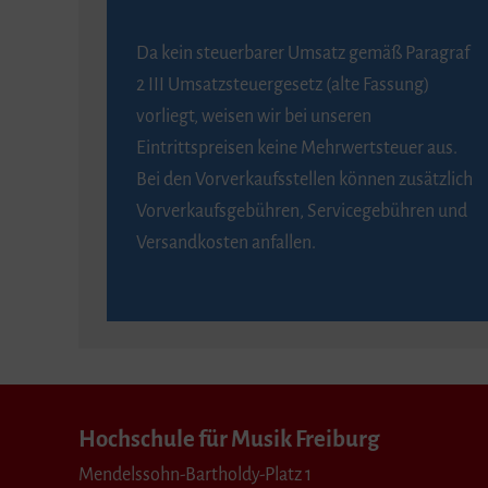
Da kein steuerbarer Umsatz gemäß Paragraf
2 III Umsatzsteuergesetz (alte Fassung)
vorliegt, weisen wir bei unseren
Eintrittspreisen keine Mehrwertsteuer aus.
Bei den Vorverkaufsstellen können zusätzlich
Vorverkaufsgebühren, Servicegebühren und
Versandkosten anfallen.
Hochschule für Musik Freiburg
Mendelssohn-Bartholdy-Platz 1