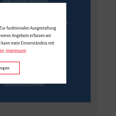
Regel ab einer Stunde vor
Veranstaltungsbeginn.
An der Abendkasse ist ausschließlich
 Zur funktionalen Ausgestaltung
Barzahlung möglich.
nseres Angebots erfassen wir
d kann mein Einverständnis mit
en
,
Impressum
Anfahrt
ungen
Wie komme ich zu den
Hochschulgebäuden