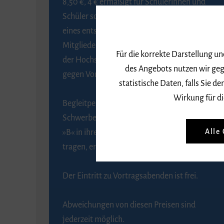
8,50 €, 4 € ermäßigt für Schülerinnen und
Schüler sowie Studierende gegen Vorlage
eines entsprechenden Nachweises, 6 € für
Mitglieder der Gesellschaft zur Förderung
Für die korrekte Darstellung u
der Hochschule für Musik Freiburg e. V.
des Angebots nutzen wir geg
gegen Vorlage des Mitgliedsausweises.
statistische Daten, falls Sie
Wirkung für di
Begleitpersonen von Menschen mit
Schwerbehinderung, die das Merkzeichen
Alle
»B« in ihrem Schwerbehindertenausweis
tragen, erhalten eine Freikarte.
Der Eintritt zu Vortragsabenden ist frei.
Abweichungen von diesen Preisen sind
jederzeit möglich.