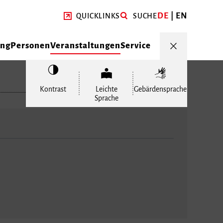
DE
EN
QUICKLINKS
SUCHE
ung
Personen
Veranstaltungen
Service
Kontrast
Leichte
Gebärdensprache
Sprache