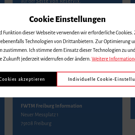
auf der
Seite von Reservix
.
Cookie Einstellungen
BZ-Kartenservice Freiburg
Kaiser-Joseph-Straße 229
nd Funktion dieser Webseite verwenden wir erforderliche Cookies.
79098 Freiburg
ebenenfalls Technologien von Drittanbietern. Zur Optimierung u
Telefon 0761 4968888 (Reservierungen sind
 dem zustimmen. Ich stimme dem Einsatz dieser Technologien zu un
bis drei Tage vor einem Konzert möglich)
e Zukunft jederzeit widerrufen oder ändern.
Weitere Information
FWTM Tourist-Information
 Cookies akzeptieren
Individuelle Cookie-Einstell
Rathausplatz 2-4
79098 Freiburg
FWTM Freiburg Information
Neuer Messplatz 1
79108 Freiburg