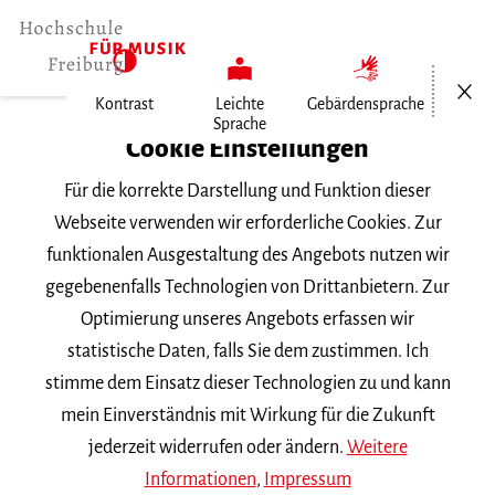
Menü öf
Kontrast
Leichte
Gebärdensprache
Sprache
Home
Cookie Einstellungen
Recital von Evangelina Mascardi
Für die korrekte Darstellung und Funktion dieser
Webseite verwenden wir erforderliche Cookies. Zur
funktionalen Ausgestaltung des Angebots nutzen wir
Suchbegriff
gegebenenfalls Technologien von Drittanbietern. Zur
Optimierung unseres Angebots erfassen wir
statistische Daten, falls Sie dem zustimmen. Ich
stimme dem Einsatz dieser Technologien zu und kann
mein Einverständnis mit Wirkung für die Zukunft
Nach Kategorie filtern
jederzeit widerrufen oder ändern.
Weitere
Informationen
,
Impressum