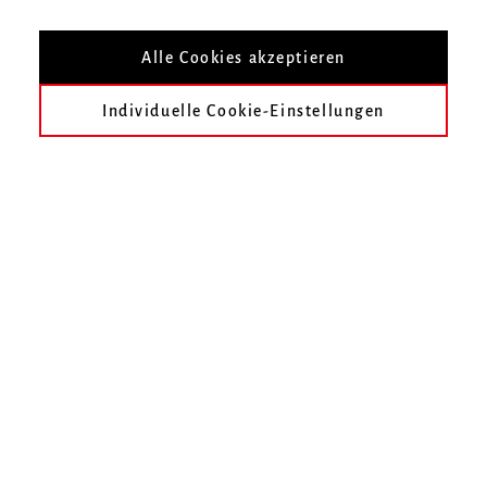
Nach Veranstaltungsort filtern
Alle Cookies akzeptieren
Individuelle Cookie-Einstellungen
heute
früher
Mai 2319
Juni 2319
Juli 2319
August 2319
September 2319
Oktober 2319
Im gewählten Zeitraum finden keine Veranstaltungen statt.
Unser Online-Ticketshop