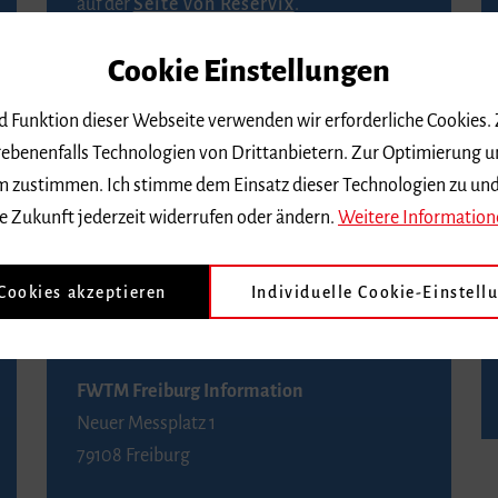
auf der
Seite von Reservix
.
Cookie Einstellungen
BZ-Kartenservice Freiburg
Kaiser-Joseph-Straße 229
nd Funktion dieser Webseite verwenden wir erforderliche Cookies.
79098 Freiburg
ebenenfalls Technologien von Drittanbietern. Zur Optimierung u
Telefon 0761 4968888 (Reservierungen sind
 dem zustimmen. Ich stimme dem Einsatz dieser Technologien zu un
bis drei Tage vor einem Konzert möglich)
e Zukunft jederzeit widerrufen oder ändern.
Weitere Information
FWTM Tourist-Information
 Cookies akzeptieren
Individuelle Cookie-Einstell
Rathausplatz 2-4
79098 Freiburg
FWTM Freiburg Information
Neuer Messplatz 1
79108 Freiburg