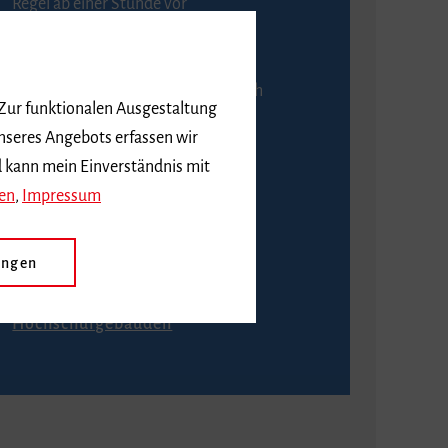
Regel ab einer Stunde vor
Veranstaltungsbeginn.
An der Abendkasse ist ausschließlich
 Zur funktionalen Ausgestaltung
Barzahlung möglich.
nseres Angebots erfassen wir
d kann mein Einverständnis mit
en
,
Impressum
Anfahrt
ungen
Wie komme ich zu den
Hochschulgebäuden