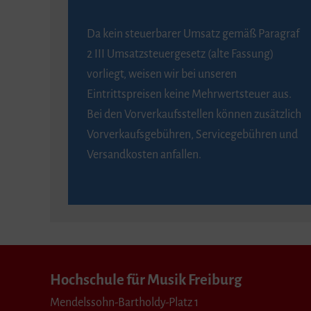
Da kein steuerbarer Umsatz gemäß Paragraf
2 III Umsatzsteuergesetz (alte Fassung)
vorliegt, weisen wir bei unseren
Eintrittspreisen keine Mehrwertsteuer aus.
Bei den Vorverkaufsstellen können zusätzlich
Vorverkaufsgebühren, Servicegebühren und
Versandkosten anfallen.
Hochschule für Musik Freiburg
Mendelssohn-Bartholdy-Platz 1