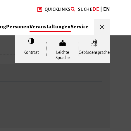
DE
EN
QUICKLINKS
SUCHE
ung
Personen
Veranstaltungen
Service
Kontrast
Leichte
Gebärdensprache
Sprache