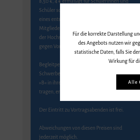
8,50 €, 4 € ermäßigt für Schülerinnen und
Schüler sowie Studierende gegen Vorlage
eines entsprechenden Nachweises, 6 € für
Mitglieder der Gesellschaft zur Förderung
Für die korrekte Darstellung u
der Hochschule für Musik Freiburg e. V.
des Angebots nutzen wir geg
gegen Vorlage des Mitgliedsausweises.
statistische Daten, falls Sie
Wirkung für di
Begleitpersonen von Menschen mit
Schwerbehinderung, die das Merkzeichen
Alle
»B« in ihrem Schwerbehindertenausweis
tragen, erhalten eine Freikarte.
Der Eintritt zu Vortragsabenden ist frei.
Abweichungen von diesen Preisen sind
jederzeit möglich.