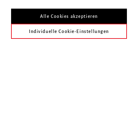
Nach Veranstaltungsort filtern
Alle Cookies akzeptieren
Individuelle Cookie-Einstellungen
heute
früher
Oktober 2319
November 2319
Dezember 2319
Januar 2320
Februar 2320
März 2320
Im gewählten Zeitraum finden keine Veranstaltungen statt.
Unser Online-Ticketshop