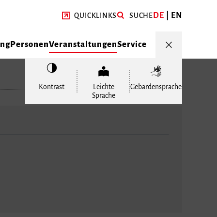
DE
EN
QUICKLINKS
SUCHE
ung
Personen
Veranstaltungen
Service
Kontrast
Leichte
Gebärdensprache
Sprache