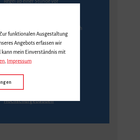
Regel ab einer Stunde vor
Veranstaltungsbeginn.
An der Abendkasse ist ausschließlich
 Zur funktionalen Ausgestaltung
Barzahlung möglich.
nseres Angebots erfassen wir
d kann mein Einverständnis mit
en
,
Impressum
Anfahrt
ungen
Wie komme ich zu den
Hochschulgebäuden