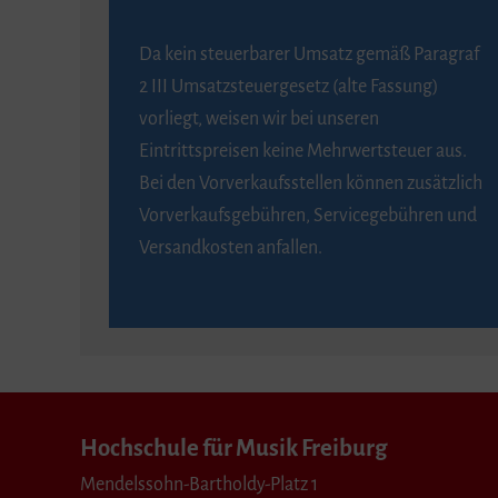
Da kein steuerbarer Umsatz gemäß Paragraf
2 III Umsatzsteuergesetz (alte Fassung)
vorliegt, weisen wir bei unseren
Eintrittspreisen keine Mehrwertsteuer aus.
Bei den Vorverkaufsstellen können zusätzlich
Vorverkaufsgebühren, Servicegebühren und
Versandkosten anfallen.
Hochschule für Musik Freiburg
Mendelssohn-Bartholdy-Platz 1