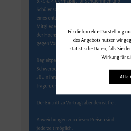
8,50 €, 4 € ermäßigt für Schülerinnen und
Schüler sowie Studierende gegen Vorlage
eines entsprechenden Nachweises, 6 € für
Mitglieder der Gesellschaft zur Förderung
Für die korrekte Darstellung u
der Hochschule für Musik Freiburg e. V.
des Angebots nutzen wir geg
gegen Vorlage des Mitgliedsausweises.
statistische Daten, falls Sie
Wirkung für di
Begleitpersonen von Menschen mit
Schwerbehinderung, die das Merkzeichen
Alle
»B« in ihrem Schwerbehindertenausweis
tragen, erhalten eine Freikarte.
Der Eintritt zu Vortragsabenden ist frei.
Abweichungen von diesen Preisen sind
jederzeit möglich.