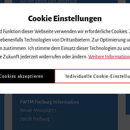
auf der
Seite von Reservix
.
Cookie Einstellungen
BZ-Kartenservice Freiburg
Kaiser-Joseph-Straße 229
nd Funktion dieser Webseite verwenden wir erforderliche Cookies.
79098 Freiburg
ebenenfalls Technologien von Drittanbietern. Zur Optimierung u
Telefon 0761 4968888 (Reservierungen sind
 dem zustimmen. Ich stimme dem Einsatz dieser Technologien zu un
bis drei Tage vor einem Konzert möglich)
e Zukunft jederzeit widerrufen oder ändern.
Weitere Information
FWTM Tourist-Information
 Cookies akzeptieren
Individuelle Cookie-Einstell
Rathausplatz 2-4
79098 Freiburg
FWTM Freiburg Information
Neuer Messplatz 1
79108 Freiburg