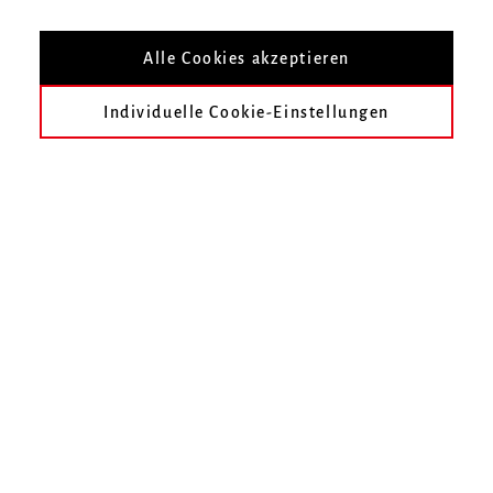
Nach Veranstaltungsort filtern
Alle Cookies akzeptieren
Individuelle Cookie-Einstellungen
früher
August 2215
September 2215
Oktober 2215
November 2215
Dezember 2215
Januar 2216
Im gewählten Zeitraum finden keine Veranstaltungen statt.
Unser Online-Ticketshop