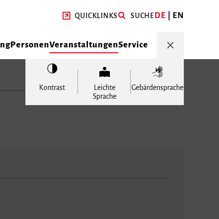
DE
EN
QUICKLINKS
SUCHE
ung
Personen
Veranstaltungen
Service
Kontrast
Leichte
Gebärdensprache
Sprache