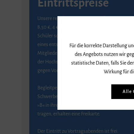
Eintrittspreise
Unsere regulären Eintrittspreise betragen
8,50 €, 4 € ermäßigt für Schülerinnen und
Schüler sowie Studierende gegen Vorlage
eines entsprechenden Nachweises, 6 € für
Für die korrekte Darstellung u
Mitglieder der Gesellschaft zur Förderung
des Angebots nutzen wir geg
der Hochschule für Musik Freiburg e. V.
statistische Daten, falls Sie
gegen Vorlage des Mitgliedsausweises.
Wirkung für di
Begleitpersonen von Menschen mit
Alle
Schwerbehinderung, die das Merkzeichen
»B« in ihrem Schwerbehindertenausweis
tragen, erhalten eine Freikarte.
Der Eintritt zu Vortragsabenden ist frei.