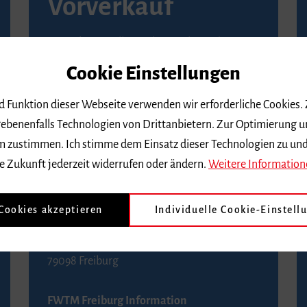
Vorverkauf
Vorverkaufsstellen in Ihrer Nähe finden Sie
auf der
Seite von Reservix
.
Cookie Einstellungen
BZ-Kartenservice Freiburg
nd Funktion dieser Webseite verwenden wir erforderliche Cookies.
Kaiser-Joseph-Straße 229
ebenenfalls Technologien von Drittanbietern. Zur Optimierung u
79098 Freiburg
 dem zustimmen. Ich stimme dem Einsatz dieser Technologien zu un
Telefon 0761 4968888 (Reservierungen sind
e Zukunft jederzeit widerrufen oder ändern.
Weitere Information
bis drei Tage vor einem Konzert möglich)
 Cookies akzeptieren
Individuelle Cookie-Einstell
FWTM Tourist-Information
Rathausplatz 2-4
79098 Freiburg
FWTM Freiburg Information