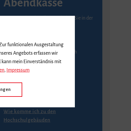
Abendkasse
Karten an der Abendkasse erhalten Sie in der
Regel ab einer Stunde vor
Veranstaltungsbeginn.
 Zur funktionalen Ausgestaltung
An der Abendkasse ist ausschließlich
nseres Angebots erfassen wir
Barzahlung möglich.
d kann mein Einverständnis mit
en
,
Impressum
ungen
Anfahrt
Wie komme ich zu den
Hochschulgebäuden