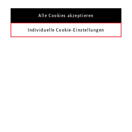
Nach Veranstaltungsort filtern
Alle Cookies akzeptieren
Individuelle Cookie-Einstellungen
heute
früher
Mai 2319
Juni 2319
Juli 2319
August 2319
September 2319
Oktober 2319
Im gewählten Zeitraum finden keine Veranstaltungen statt.
Unser Online-Ticketshop