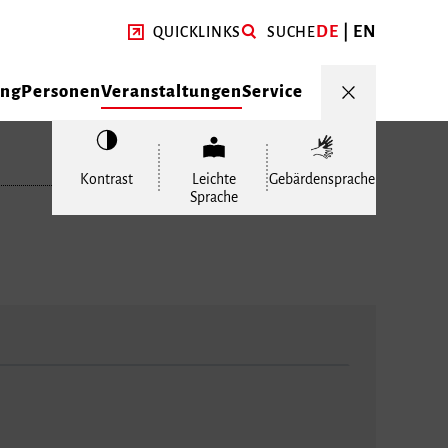
DE
EN
QUICKLINKS
SUCHE
ung
Personen
Veranstaltungen
Service
Kontrast
Leichte
Gebärdensprache
Sprache