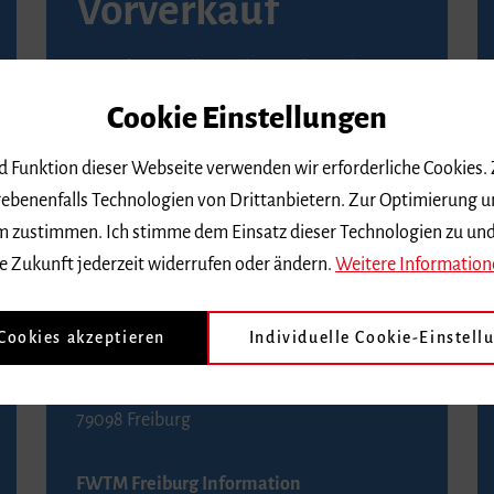
Vorverkauf
Vorverkaufsstellen in Ihrer Nähe finden Sie
auf der
Seite von Reservix
.
Cookie Einstellungen
BZ-Kartenservice Freiburg
nd Funktion dieser Webseite verwenden wir erforderliche Cookies.
Kaiser-Joseph-Straße 229
ebenenfalls Technologien von Drittanbietern. Zur Optimierung u
79098 Freiburg
 dem zustimmen. Ich stimme dem Einsatz dieser Technologien zu un
Telefon 0761 4968888 (Reservierungen sind
e Zukunft jederzeit widerrufen oder ändern.
Weitere Information
bis drei Tage vor einem Konzert möglich)
 Cookies akzeptieren
Individuelle Cookie-Einstell
FWTM Tourist-Information
Rathausplatz 2-4
79098 Freiburg
FWTM Freiburg Information