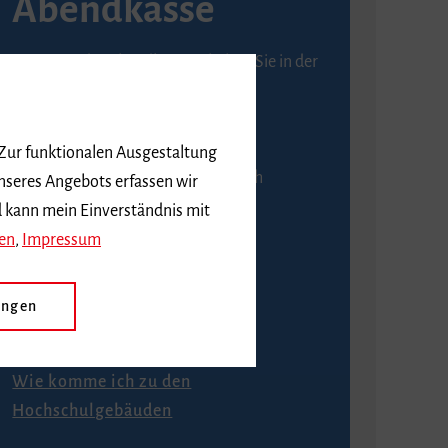
Abendkasse
Karten an der Abendkasse erhalten Sie in der
Regel ab einer Stunde vor
Veranstaltungsbeginn.
 Zur funktionalen Ausgestaltung
An der Abendkasse ist ausschließlich
nseres Angebots erfassen wir
Barzahlung möglich.
d kann mein Einverständnis mit
en
,
Impressum
ungen
Anfahrt
Wie komme ich zu den
Hochschulgebäuden