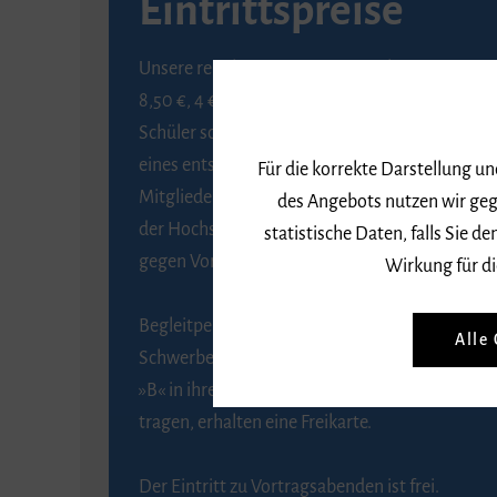
Eintrittspreise
Unsere regulären Eintrittspreise betragen
8,50 €, 4 € ermäßigt für Schülerinnen und
Schüler sowie Studierende gegen Vorlage
eines entsprechenden Nachweises, 6 € für
Für die korrekte Darstellung u
Mitglieder der Gesellschaft zur Förderung
des Angebots nutzen wir geg
der Hochschule für Musik Freiburg e. V.
statistische Daten, falls Sie
gegen Vorlage des Mitgliedsausweises.
Wirkung für di
Begleitpersonen von Menschen mit
Alle
Schwerbehinderung, die das Merkzeichen
»B« in ihrem Schwerbehindertenausweis
tragen, erhalten eine Freikarte.
Der Eintritt zu Vortragsabenden ist frei.