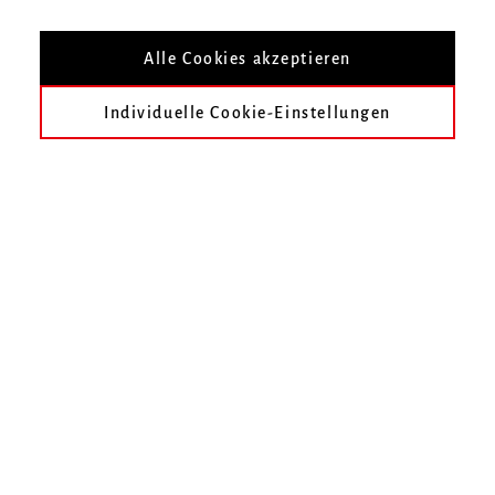
Nach Veranstaltungsort filtern
Alle Cookies akzeptieren
Individuelle Cookie-Einstellungen
heute
früher
November 2310
Dezember 2310
Januar 2311
Februar 2311
März 2311
April 2311
Im gewählten Zeitraum finden keine Veranstaltungen statt.
Unser Online-Ticketshop