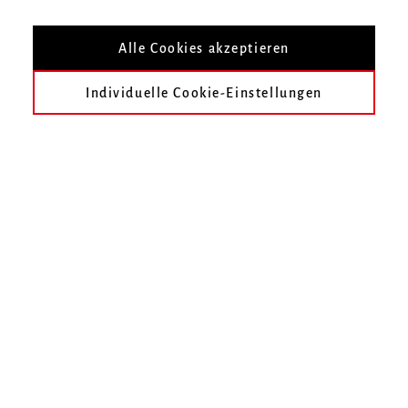
Nach Veranstaltungsort filtern
Alle Cookies akzeptieren
Individuelle Cookie-Einstellungen
heute
früher
März 2319
April 2319
Mai 2319
Juni 2319
Juli 2319
August 2319
Im gewählten Zeitraum finden keine Veranstaltungen statt.
Unser Online-Ticketshop