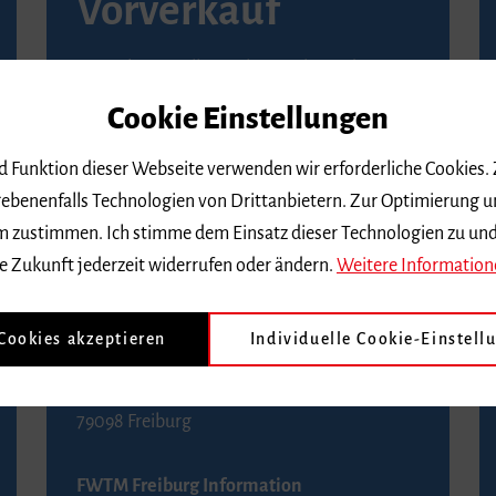
Vorverkauf
Vorverkaufsstellen in Ihrer Nähe finden Sie
auf der
Seite von Reservix
.
Cookie Einstellungen
BZ-Kartenservice Freiburg
nd Funktion dieser Webseite verwenden wir erforderliche Cookies.
Kaiser-Joseph-Straße 229
ebenenfalls Technologien von Drittanbietern. Zur Optimierung u
79098 Freiburg
 dem zustimmen. Ich stimme dem Einsatz dieser Technologien zu un
Telefon 0761 4968888 (Reservierungen sind
e Zukunft jederzeit widerrufen oder ändern.
Weitere Information
bis drei Tage vor einem Konzert möglich)
 Cookies akzeptieren
Individuelle Cookie-Einstell
FWTM Tourist-Information
Rathausplatz 2-4
79098 Freiburg
FWTM Freiburg Information