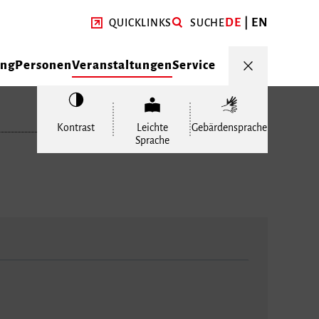
DE
EN
QUICKLINKS
SUCHE
ung
Personen
Veranstaltungen
Service
Kontrast
Leichte
Gebärdensprache
Sprache