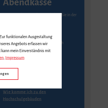
Abendkasse
Karten an der Abendkasse erhalten Sie in der
Regel ab einer Stunde vor
Veranstaltungsbeginn.
 Zur funktionalen Ausgestaltung
An der Abendkasse ist ausschließlich
nseres Angebots erfassen wir
Barzahlung möglich.
d kann mein Einverständnis mit
en
,
Impressum
ungen
Anfahrt
Wie komme ich zu den
Hochschulgebäuden