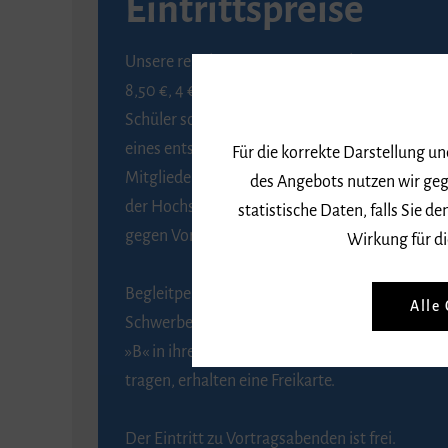
Eintrittspreise
Unsere regulären Eintrittspreise betragen
8,50 €, 4 € ermäßigt für Schülerinnen und
Schüler sowie Studierende gegen Vorlage
eines entsprechenden Nachweises, 6 € für
Für die korrekte Darstellung u
Mitglieder der Gesellschaft zur Förderung
des Angebots nutzen wir geg
der Hochschule für Musik Freiburg e. V.
statistische Daten, falls Sie
gegen Vorlage des Mitgliedsausweises.
Wirkung für di
Begleitpersonen von Menschen mit
Alle
Schwerbehinderung, die das Merkzeichen
»B« in ihrem Schwerbehindertenausweis
tragen, erhalten eine Freikarte.
Der Eintritt zu Vortragsabenden ist frei.