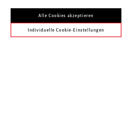
Ekkehard Weber
Viola da gamba d’amore
18.04.2013, Kammermusiksaal
Alle Cookies akzeptieren
---------------------------------------
Individuelle Cookie-Einstellungen
WINTERSEMESTER 2013/2014
J.S. Bach – Drei Partiten für Cembalo
(Clavier-Übung I, Nr. 5, 2, 6)
Robert Hill
, Cembalo
19.11.2013, Kammermusiksaal
---------------------------------------
»Monteverdi 20.13«