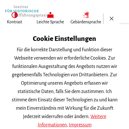
Menü öf
Kontrast
Leichte Sprache
Gebärdensprache
Institut für Historische Aufführungspraxis
Cookie Einstellungen
Chronologie
Für die korrekte Darstellung und Funktion dieser
Webseite verwenden wir erforderliche Cookies. Zur
2013
funktionalen Ausgestaltung des Angebots nutzen wir
gegebenenfalls Technologien von Drittanbietern. Zur
SOMMERSEMESTER 2013
Optimierung unseres Angebots erfassen wir
statistische Daten, falls Sie dem zustimmen. Ich
Vergessene Klänge? Die Viola da Gamba
stimme dem Einsatz dieser Technologien zu und kann
d'amore
mein Einverständnis mit Wirkung für die Zukunft
Werke von J.S. Bach, Schenck, Dall’Abaco, Abel, Forqueray,
jederzeit widerrufen oder ändern.
Weitere
Kühnel
Informationen
,
Impressum