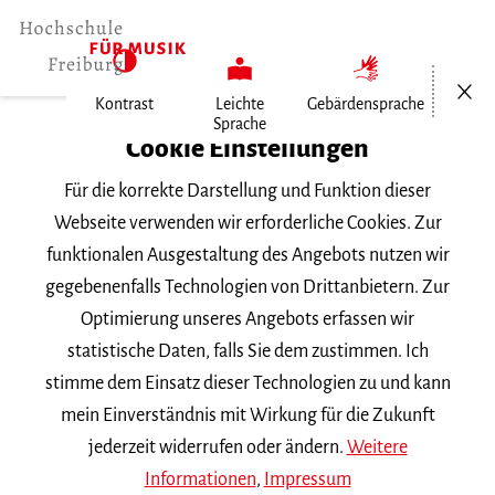
Menü öf
Kontrast
Leichte
Gebärdensprache
Sprache
Home
Cookie Einstellungen
Barrierefreiheit
Für die korrekte Darstellung und Funktion dieser
Webseite verwenden wir erforderliche Cookies. Zur
Informationen in Leichter
funktionalen Ausgestaltung des Angebots nutzen wir
gegebenenfalls Technologien von Drittanbietern. Zur
Sprache
Optimierung unseres Angebots erfassen wir
statistische Daten, falls Sie dem zustimmen. Ich
Herzlich willkommen auf der
stimme dem Einsatz dieser Technologien zu und kann
Internet-Seite der Hochschule für
mein Einverständnis mit Wirkung für die Zukunft
Musik Freiburg
jederzeit widerrufen oder ändern.
Weitere
Informationen
,
Impressum