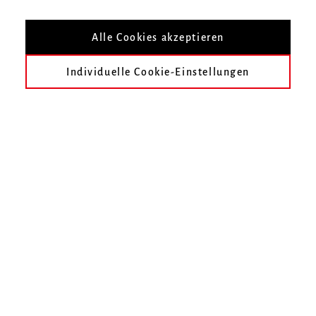
Auf unserer Internet-Seite gibt es viele
Informationen.
Alle Cookies akzeptieren
Zum Beispiel für Menschen, die gern Musik
Individuelle Cookie-Einstellungen
hören.
Sie können hier lesen, welche Konzerte es an
unserer Hochschule gibt.
Außerdem gibt es Informationen für Menschen,
die sich für unsere Hochschule interessieren.
Sie können hier lesen, was es Neues gibt.
Und natürlich gibt es hier Informationen für
Studierende.