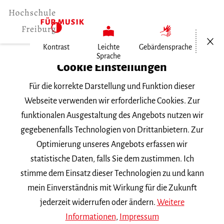
Menü öf
Kontrast
Leichte
Gebärdensprache
Sprache
Home
Cookie Einstellungen
Service
Für die korrekte Darstellung und Funktion dieser
Bekanntmachungen
Webseite verwenden wir erforderliche Cookies. Zur
funktionalen Ausgestaltung des Angebots nutzen wir
Öffentliche Vergabe
gegebenenfalls Technologien von Drittanbietern. Zur
Optimierung unseres Angebots erfassen wir
Öffentliche Ausschreibungen
statistische Daten, falls Sie dem zustimmen. Ich
stimme dem Einsatz dieser Technologien zu und kann
mein Einverständnis mit Wirkung für die Zukunft
Keine Nachrichten verfügbar.
jederzeit widerrufen oder ändern.
Weitere
Vergebene Aufträge
Informationen
,
Impressum