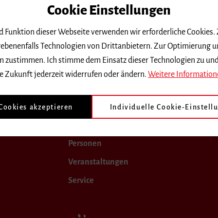
Cookie Einstellungen
igung
Promovierendenkonvent
Stu
nd Funktion dieser Webseite verwenden wir erforderliche Cookies.
ebenenfalls Technologien von Drittanbietern. Zur Optimierung u
 dem zustimmen. Ich stimme dem Einsatz dieser Technologien zu un
e Zukunft jederzeit widerrufen oder ändern.
Weitere Information
Hochschule
Studium
 Cookies akzeptieren
Individuelle Cookie-Einstell
Forschung
Personen
Veranstaltungen
Service