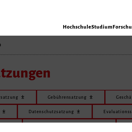
Hochschule
Studium
Forsch
n
atzungen
rsatzung
Gebührensatzung
Geschä
Datenschutzsatzung
Evaluations
ng
Landesgraduiertenförderung
D