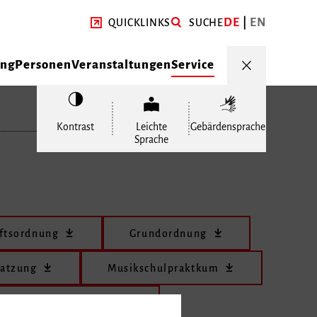
DE
EN
QUICKLINKS
SUCHE
ung
Personen
Veranstaltungen
Service
Kontrast
Leichte
Gebärdensprache
Sprache
ftsordnung
Grundordnung
satzung
Musikschulpraktkum
eutschlandstipendium