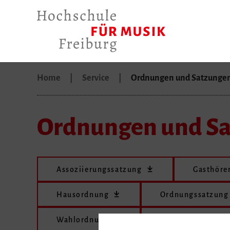
Home
Service
Ordnungen und Satzunge
Ordnungen und S
Assoziierungssatzung
Gasthöre
Hausordnung
Ordnungssatzung
Wahlordnung
Vergütungsordnu