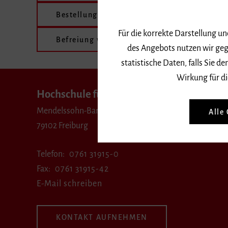
Bestellung Ansprechperson sexuelle Beläst
Für die korrekte Darstellung u
Befreiung von Studiengebühren
des Angebots nutzen wir geg
statistische Daten, falls Sie
Wirkung für di
Hochschule für Musik Freiburg
Mendelssohn-Bartholdy-Platz 1
Alle
79102 Freiburg
Telefon
0761 31915-0
Fax
0761 31915-42
E-Mail schreiben
KONTAKT AUFNEHMEN