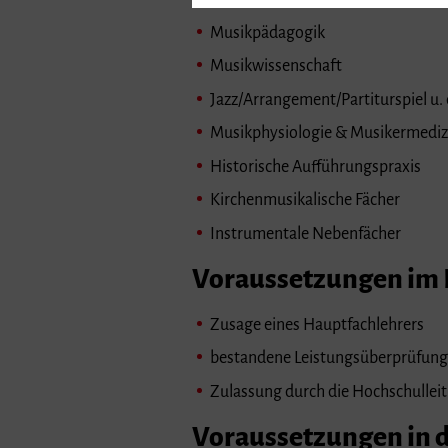
Musikpädagogik
Musikwissenschaft
Jazz/Arrangement/Partiturspiel u. 
Musikphysiologie & Musikermediz
Historische Aufführungspraxis
Kirchenmusikalische Fächer
Instrumentale Nebenfächer
Voraussetzungen im 
Zusage eines Hauptfachlehrers
bestandene Leistungsüberprüfung
Zulassung durch die Hochschullei
Voraussetzungen in 