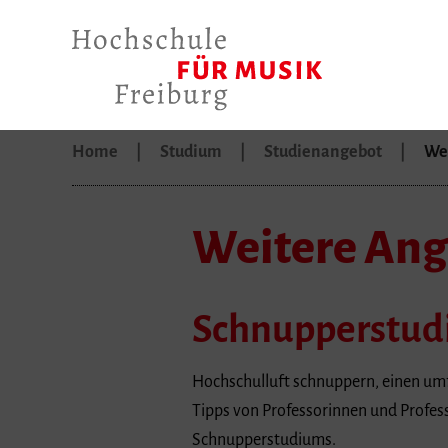
Home
Studium
Studienangebot
We
Weitere Ang
Schnupperstu
Hochschulluft schnuppern, einen umf
Tipps von Professorinnen und Profess
Schnupperstudiums.