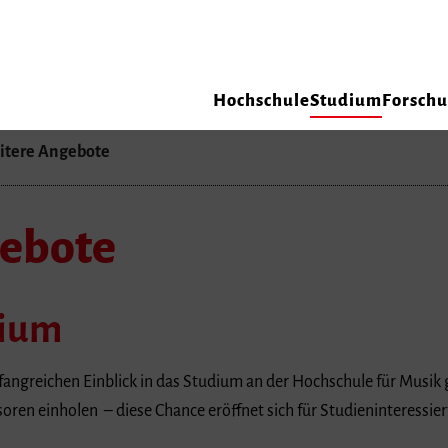
Hochschule
Studium
Forsch
itere Angebote
ebote
dium
angreichen Einblick in das Studium an der Hochschule für Musik 
oren einholen – diese Chance eröffnet sich für Studieninteressier