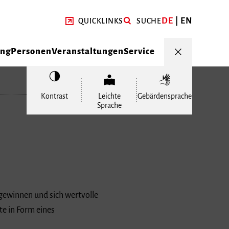
DE
EN
QUICKLINKS
SUCHE
ung
Personen
Veranstaltungen
Service
Kontrast
Leichte
Gebärdensprache
Sprache
gewinnen und sich wertvolle
te in Form eines