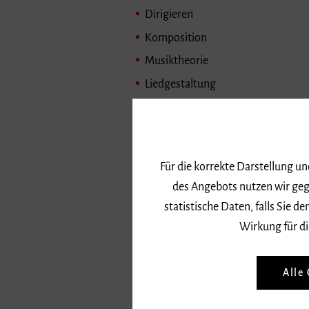
Dirigieren
Komposition
Musiktheorie
Liedgestaltung
Klavierkammermusik (nur als Ens
Streicherkammermusik (nur als E
Bläserkammermusik (nur als Ense
Für die korrekte Darstellung u
Darüber hinaus Weit
des Angebots nutzen wir geg
statistische Daten, falls Sie
Musiktheorie
Wirkung für di
Gehörbildung
Methodik des Hauptfaches
Alle
Rhythmik
Elementare Musikpädagogik