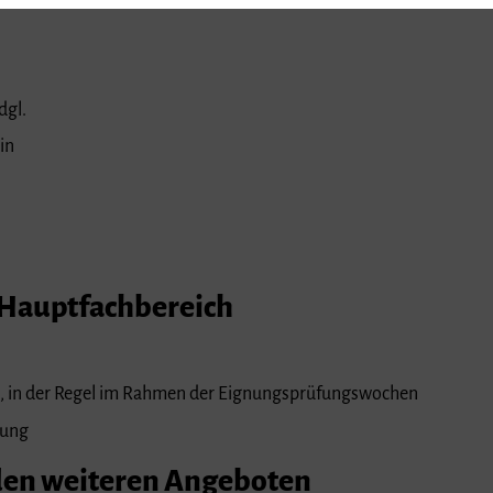
dgl.
in
Hauptfachbereich
, in der Regel im Rahmen der Eignungsprüfungswochen
tung
den weiteren Angeboten