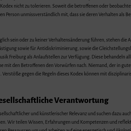
Kodex nicht zu tolerieren. Soweit die betroffenen oder beobacht
nden Person unmissverständlich mit, dass sie deren Verhalten als 
öglich sein oder zu keiner Verhaltensänderung führen, stehen die
tigung sowie für Antidiskriminierung, sowie die Gleichstellung
usik Freiburg als Anlaufstellen zur Verfügung. Diese behandeln al
che mit den Betroffenen den Vorwürfen nach. Niemand, der in gu
en. Verstöße gegen die Regeln dieses Kodex können mit disziplin
esellschaftliche Verantwortung
ellschaftlicher und künstlerischer Relevanz und suchen dazu auc
ten. Wir teilen Wissen, Erfahrungen und Kompetenzen und reflekt
en Ressourcen um und arbeiten auf eine energetisch und ökolog