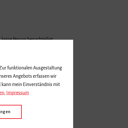
s keine Person benachteiligt
g, beruflichem Status,
 oder psychischen
 Zur funktionalen Ausgestaltung
nseres Angebots erfassen wir
d kann mein Einverständnis mit
en
,
Impressum
eine Zurschaustellung und
zen eines
ungen