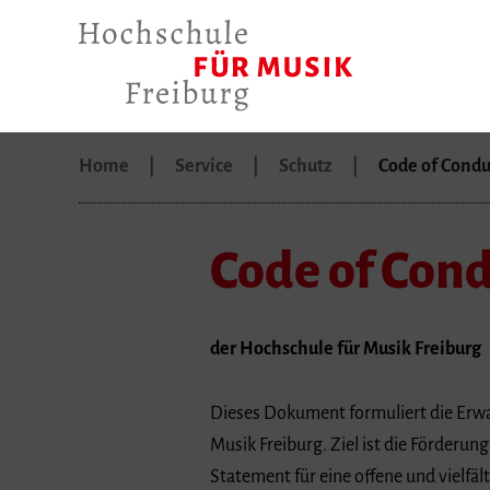
Home
Service
Schutz
Code of Condu
Code of Con
der Hochschule für Musik Freiburg
Dieses Dokument formuliert die Erw
Musik Freiburg. Ziel ist die Förderu
Statement für eine offene und vielfä