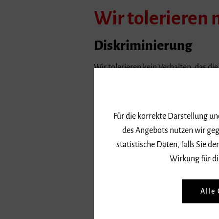
Wir tolerieren 
Diskriminierung
Wir tolerieren kein Verhalten, das di
wird aufgrund von Herkunft, Hautfarbe
Lebensform, religiöser, weltanschaul
Veranlagungen und Eigenschaften.
Für die korrekte Darstellung u
des Angebots nutzen wir geg
Sexuelle Belästigung
statistische Daten, falls Sie
Wirkung für di
Wir tolerieren keine anzüglichen, 
Verbreitung von pornografischem Ma
Abhängigkeitsverhältnisses.
Alle