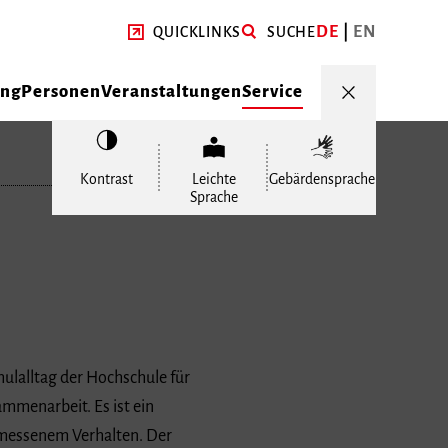
DE
EN
QUICKLINKS
SUCHE
ung
Personen
Veranstaltungen
Service
Kontrast
Leichte
Gebärdensprache
Sprache
lalltag der Hochschule für
ammenarbeit. Es ist ein
gemessenem Verhalten. Der