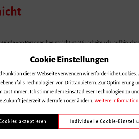
nicht
e Würde von Personen beeinträchtigt. Wir arbeiten darauf hin, das
, Gender, sexueller Orientierung, Alter, Sprache, sozialer Stellun
Cookie Einstellungen
icher oder politischer Überzeugung sowie körperlichen, geistigen
nd Funktion dieser Webseite verwenden wir erforderliche Cookies.
ebenenfalls Technologien von Drittanbietern. Zur Optimierung u
 dem zustimmen. Ich stimme dem Einsatz dieser Technologien zu un
e Zukunft jederzeit widerrufen oder ändern.
Weitere Information
demütigenden oder verächtlichen Bemerkungen und Handlungen, k
terial und keinen unerwünschten Körperkontakt oder das Ausnut
 Cookies akzeptieren
Individuelle Cookie-Einstell