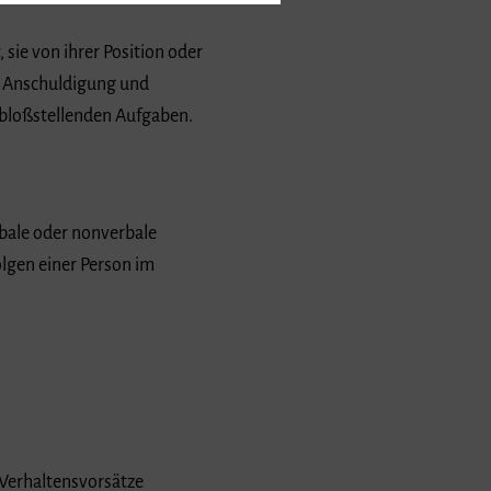
 sie von ihrer Position oder
e Anschuldigung und
 bloßstellenden Aufgaben.
rbale oder nonverbale
lgen einer Person im
 Verhaltensvorsätze