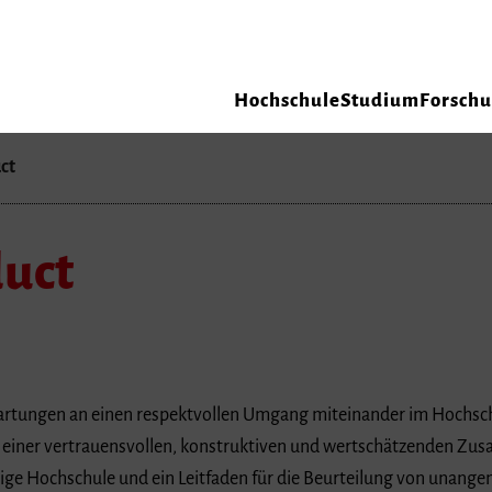
Hochschule
Studium
Forsch
ct
duct
artungen an einen respektvollen Umgang miteinander im Hochschu
ng einer vertrauensvollen, konstruktiven und wertschätzenden Zus
ltige Hochschule und ein Leitfaden für die Beurteilung von unan