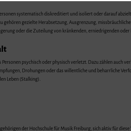
rsonen systematisch diskreditiert und isoliert oder darauf abzielt,
u gehören gezielte Herabsetzung, Ausgrenzung, missbräuchlich
gerung oder die Zuteilung von kränkenden, erniedrigenden oder
lt
as Personen psychisch oder physisch verletzt. Dazu zählen auch ve
pfungen, Drohungen oder das willentliche und beharrliche Verfo
en Leben (Stalking).
gehörigen der Hochschule für Musik Freiburg, sich aktiv für diese