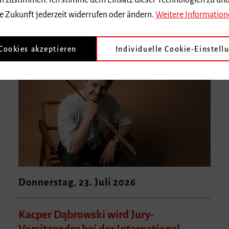
 dem zustimmen. Ich stimme dem Einsatz dieser Technologien zu un
e Zukunft jederzeit widerrufen oder ändern.
Weitere Information
 Cookies akzeptieren
Individuelle Cookie-Einstell
Donnerstag, 23. Juli 2026
Kacper Dąbrowski wird Jury-