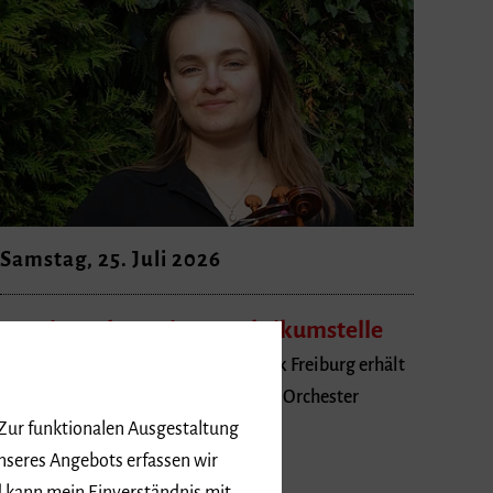
Samstag, 25. Juli 2026
Leonie Welt gewinnt Praktikumstelle
Violonistin der Hochschule für Musik Freiburg erhält
Praktikum beim »Philharmonischen Orchester
Freiburg«
 Zur funktionalen Ausgestaltung
nseres Angebots erfassen wir