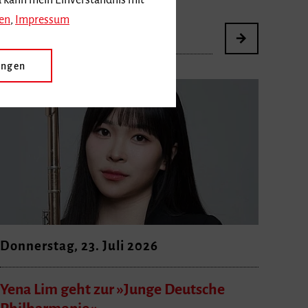
d kann mein Einverständnis mit
en
,
Impressum
ungen
Donnerstag, 23. Juli 2026
Yena Lim geht zur »Junge Deutsche