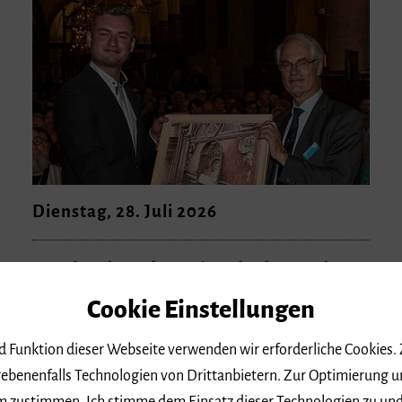
Dienstag, 28. Juli 2026
Bernhard Hauk gewinnt bedeutendsten
Wettbewerb für Orgelimprovisation …
Cookie Einstellungen
Absolvent des Masterstudiengangs
Orgelimprovisation an der Hochschule für Musik
nd Funktion dieser Webseite verwenden wir erforderliche Cookies.
Freiburg erhält 1.Preis beim…
ebenenfalls Technologien von Drittanbietern. Zur Optimierung u