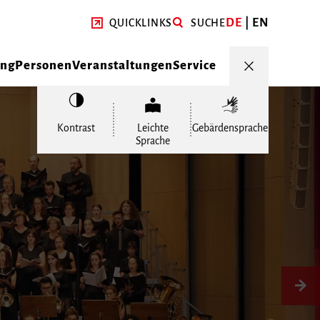
DE
EN
QUICKLINKS
SUCHE
ung
Personen
Veranstaltungen
Service
Kontrast
Leichte
Gebärdensprache
Sprache
Vor