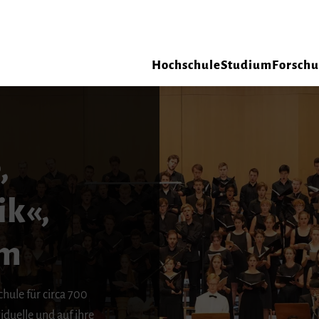
Hochschule
Studium
Forsch
,
ik«,
um
hule für circa 700
duelle und auf ihre