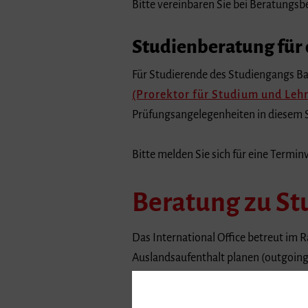
Bitte vereinbaren Sie bei Beratungsb
Studienberatung für
Für Studierende des Studiengangs B
(Prorektor für Studium und Lehr
Prüfungsangelegenheiten in diesem 
Bitte melden Sie sich für eine Termi
Beratung zu St
Das International Office betreut i
Auslandsaufenthalt planen (outgoings
an der Hochschule für Musik Freiburg