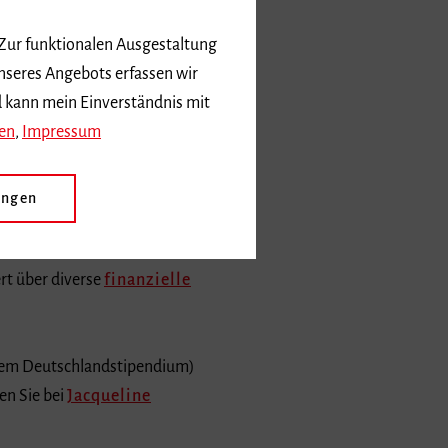
 Zur funktionalen Ausgestaltung
nseres Angebots erfassen wir
d kann mein Einverständnis mit
en
,
Impressum
iburg verwaltet. Im
Kontakte zu den
ungen
rt über diverse
finanzielle
 dem Deutschlandstipendium)
en Sie bei
Jacqueline