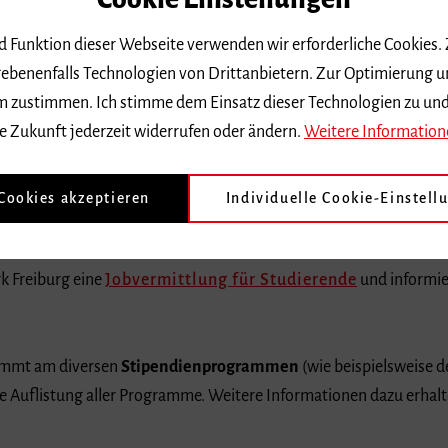
hren, Partnerhochschulen und anderes erfahren Sie auf den
nd Funktion dieser Webseite verwenden wir erforderliche Cookies.
ebenenfalls Technologien von Drittanbietern. Zur Optimierung u
udienfinanzierung
 dem zustimmen. Ich stimme dem Einsatz dieser Technologien zu un
e Zukunft jederzeit widerrufen oder ändern.
Weitere Information
rung und -finanzierung werden zentral vom Studierendenwerk Fre
zeiten eine allgemeine
BAföG
-Beratung angeboten, die genauen 
 Cookies akzeptieren
Individuelle Cookie-Einstell
e zum Download finden Sie unter
www.swfr.de/geld/bafoeg
.
k Freiburg eine
Jobvermittlung für Studierende
und informie
nimmt am diversen
Stipendienprogrammen
(wie beispielsweise
ne Auflistung aller Programme. Weitere Informationen dazu erhalt