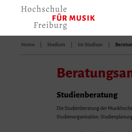
Home
Studium
Im Studium
Beratu
Beratungsa
Studienberatung
Die Studienberatung der Musikhochsch
Studienorganisation, Studienplanun