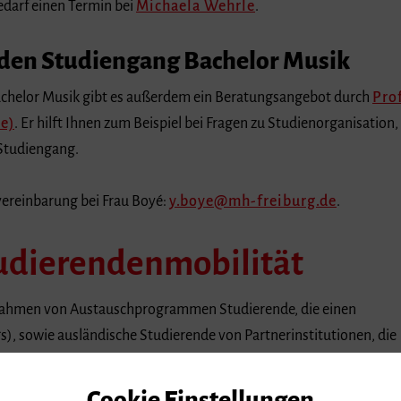
edarf einen Termin bei
Michaela Wehrle
.
 den Studiengang Bachelor Musik
achelor Musik gibt es außerdem ein Beratungsangebot durch
Prof
e)
. Er hilft Ihnen zum Beispiel bei Fragen zu Studienorganisatio
Studiengang.
nvereinbarung bei Frau Boyé:
y.boye
mh-freiburg.de
.
udierendenmobilität
m Rahmen von Austauschprogrammen Studierende, die einen
), sowie ausländische Studierende von Partnerinstitutionen, die
 studieren beziehungsweise lehren (incomings).
Cookie Einstellungen