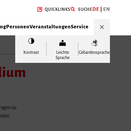
DE
EN
QUICKLINKS
SUCHE
ung
Personen
Veranstaltungen
Service
Kontrast
Leichte
Gebärdensprache
Sprache
dium
ragen zu
iten.