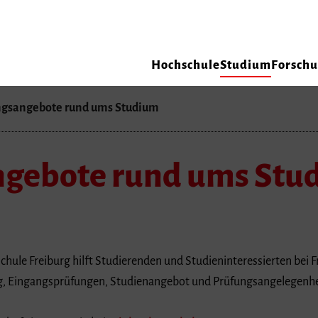
Hochschule
Studium
Forsch
ngsangebote rund ums Studium
ngebote rund ums Stu
ule Freiburg hilft Studierenden und Studieninteressierten bei F
g, Eingangsprüfungen, Studienangebot und Prüfungsangelegenhe