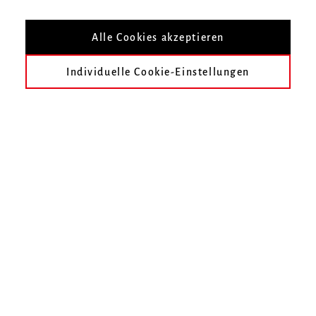
Hochschule für Musik Freiburg
Mendelssohn-Bartholdy-Platz 1
Alle Cookies akzeptieren
79102 Freiburg
Telefon
0761 31915-0
Individuelle Cookie-Einstellungen
Fax
0761 31915-42
E-Mail schreiben
KONTAKT AUFNEHMEN
Folgen Sie uns auf Facebook
Folgen Sie uns auf Instagram
Besuchen Sie uns bei Vimeo
Besuchen Sie uns bei y
Hochschule
Presse
Studium
Impressum
Forschung
Sitemap
Personen
Barrierefreiheit