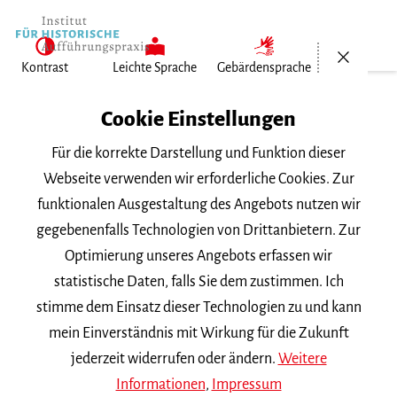
Menü öf
Kontrast
Leichte Sprache
Gebärdensprache
Institut für Historische Aufführungspraxis
Cookie Einstellungen
Veranstaltungen
Für die korrekte Darstellung und Funktion dieser
Webseite verwenden wir erforderliche Cookies. Zur
Veranstaltungskalender
funktionalen Ausgestaltung des Angebots nutzen wir
gegebenenfalls Technologien von Drittanbietern. Zur
heute
2005
2004
2003
2002
2001
Optimierung unseres Angebots erfassen wir
statistische Daten, falls Sie dem zustimmen. Ich
Im gewählten Jahr können keine Veranstaltungen gefunden
stimme dem Einsatz dieser Technologien zu und kann
werden.
mein Einverständnis mit Wirkung für die Zukunft
jederzeit widerrufen oder ändern.
Weitere
Informationen
,
Impressum