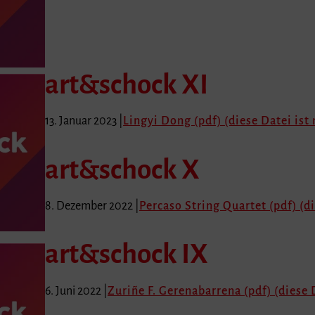
art&schock XI
13. Januar 2023 |
Lingyi Dong (pdf) (diese Datei ist 
art&schock X
8. Dezember 2022 |
Percaso String Quartet (pdf) (di
art&schock IX
6. Juni 2022 |
Zuriñe F. Gerenabarrena (pdf) (diese D