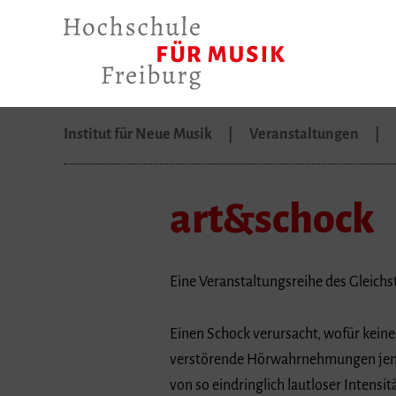
Institut für Neue Musik
Veranstaltungen
art&schock
Eine Veranstaltungsreihe des Gleichs
Einen Schock verursacht, wofür kein
verstörende Hörwahrnehmungen jensei
von so eindringlich lautloser Intens