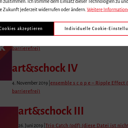
 dem zustimmen. Ich stimme dem Einsatz dieser Technologien zu un
e Zukunft jederzeit widerrufen oder ändern.
Weitere Information
art&schock V
 Cookies akzeptieren
Individuelle Cookie-Einstell
27. Januar 2020 |
Eun-Hwa Cho – Back into. Out of. (pdf
barrierefrei)
art&schock IV
4. November 2019 |
ensemble s c o p e – Ripple Effect (
barrierefrei)
art&schock III
26. Juni 2019 |
Trio Catch (pdf) (diese Datei ist nich