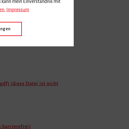
d kann mein Einverständnis mit
en
,
Impressum
ungen
) (diese Datei ist nicht
pdf) (diese Datei ist nicht
t barrierefrei)