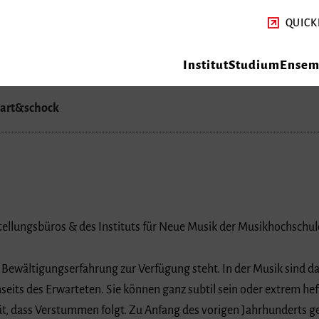
QUICK
Institut
Studium
Ensemb
art&schock
tellungsbüros & des Instituts für Neue Musik der Musikhochschul
e Bewältigungserfahrung zur Verfügung steht. In der Musik sind
ts des Erwarteten. Sie können ganz subtil sein oder extrem heft
ität, dass Verstummen folgt. Zu Anfang des vorigen Jahrhunderts 