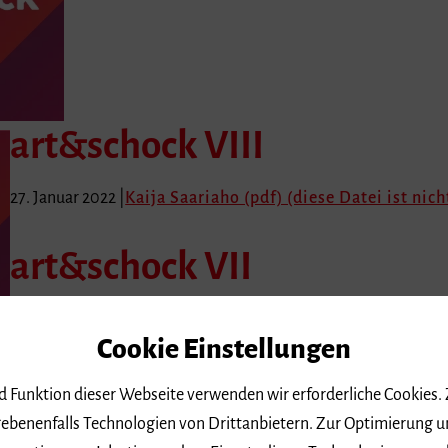
art&schock VIII
27. Januar 2022 |
Kaija Saariaho (pdf) (diese Datei ist nich
art&schock VII
9. Dezember 2021 |
collège doctorale – Meike Senker und N
Cookie Einstellungen
nicht barrierefrei)
nd Funktion dieser Webseite verwenden wir erforderliche Cookies.
ebenenfalls Technologien von Drittanbietern. Zur Optimierung u