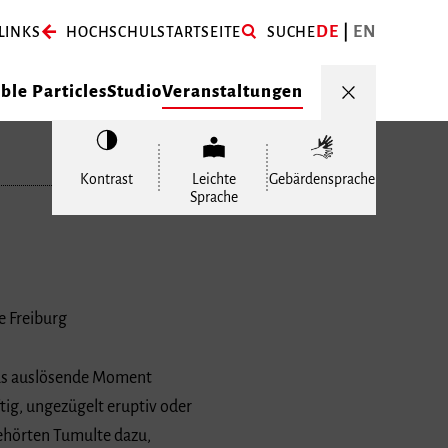
DE
EN
LINKS
HOCHSCHULSTARTSEITE
SUCHE
le Particles
Studio
Veranstaltungen
Kontrast
Leichte
Gebärdensprache
Sprache
e Freiburg
 das auslösende Moment
ig, ungezügelt eruptiv oder
gehörten Tumulte dazu,