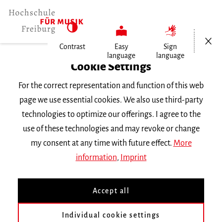
Open/Cl
Contrast
Easy
Sign
language
language
Home
Cookie Settings
Events
For the correct representation and function of this web
Eröffnung des Akademischen Jahres…
page we use essential cookies. We also use third-party
technologies to optimize our offerings. I agree to the
Monday 14 October 2024, 5 p.m.
use of these technologies and may revoke or change
Hochschule für Musik Freiburg, Wolfgang-
my consent at any time with future effect.
More
Hoffmann-Saal
information
,
Imprint
CONCERT
Accept all
Eröffnung des
Akademischen Jahres
Individual cookie settings