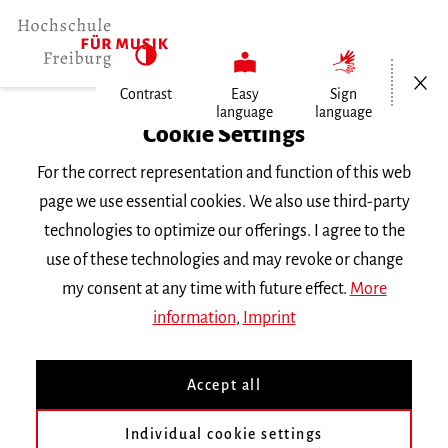
Open/Cl
Contrast
Easy
Sign
language
language
Home
Cookie Settings
Events
For the correct representation and function of this web
Regeln und Spielregeln.…
page we use essential cookies. We also use third-party
technologies to optimize our offerings. I agree to the
Wednesday 3 June 2026, 6.15 p.m.
use of these technologies and may revoke or change
Universität Freiburg, Kollegiengebäude I,
my consent at any time with future effect.
More
Hörsaal 1119
information
,
Imprint
ON THE SUBJECT
Accept all
Regeln und Spielregeln.
Improvisationspraxen im
Individual cookie settings