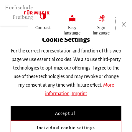
Open/Cl
Contrast
Easy
Sign
language
language
Home
Cookie Settings
Events
For the correct representation and function of this web
Schlagzeug-Spektakel
page we use essential cookies. We also use third-party
technologies to optimize our offerings. I agree to the
Sunday 28 April 2024, 3 p.m.
use of these technologies and may revoke or change
Hochschule für Musik Freiburg, Vorplatz
my consent at any time with future effect.
More
CONCERT
information
,
Imprint
Schlagzeug-Spektakel
Accept all
Ein Konzert für die ganze Familie
Individual cookie settings