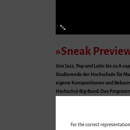
»Sneak Preview
Von Jazz, Pop und Latin bis zu A-c
Studierende der Hochschule für Mu
eigene Kompositionen und Bekannte
Hochschul-Big-Band: Das Programm i
Am 2. und 3. Februar 2026 finden di
statt. Dabei bieten Studierende selb
For the correct representation
Großensembles der Hochschule wie di