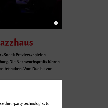
Jazzhaus
er »Sneak Preview« spielen
iburg. Die Nachwuchsprofis führen
eitet haben. Vom Duo bis zur
 Musik Freiburg im Jazzhaus Freiburg
r Jazz- und Pop-Klassen an: Es treten
use third-party technologies to
 A-capella-Gruppen, Rockbands und