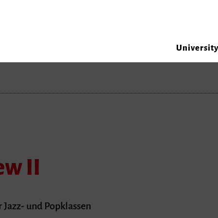
Universit
w II
 Jazz- und Popklassen