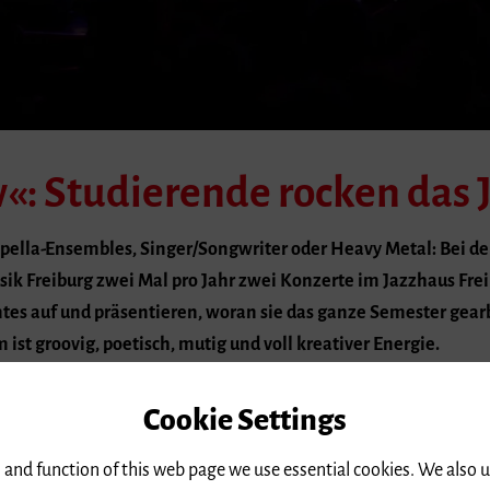
«: Studierende rocken das 
appella-Ensembles, Singer/Songwriter oder Heavy Metal: Bei d
sik Freiburg zwei Mal pro Jahr zwei Konzerte im Jazzhaus Fre
s auf und präsentieren, woran sie das ganze Semester gearb
st groovig, poetisch, mutig und voll kreativer Energie.
e Semesterabschluss-Konzerte »Sneak Preview« der Hochschule für
Cookie Settings
st komponierte Stücke und Klassiker der kompletten Bandbreite de
 and function of this web page we use essential cookies. We also 
e Big Band oder das Latin-Ensemble auf, aber auch Jazzcombos,