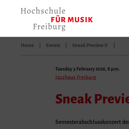
Home
Events
Sneak Preview II
Tuesday 3 February 2026, 8 p.m.
Jazzhaus Freiburg
Sneak Previe
Semesterabschlusskonzert der