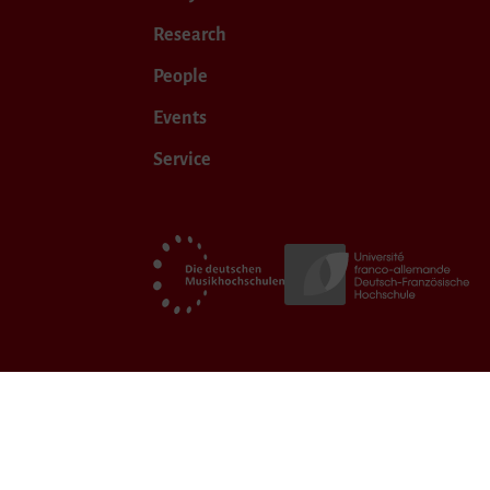
Research
People
Events
Service