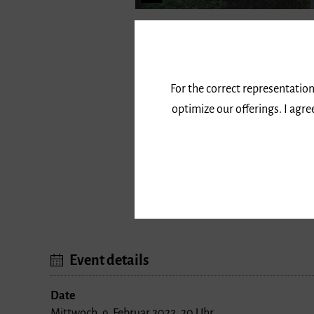
Cast
Alfonso Gomez → Klavier
For the correct representation
Alirio Torrealba → Maracas
optimize our offerings. I agr
Schlagzeugensemble der Musikhoch
Bernhard Wulff → Leitung
Program
Werke von Béla Bartók, Johann Sebas
Event details
Date
Mittwoch, 9. Februar 2022, 20 Uhr