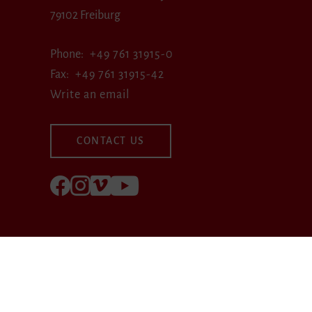
79102 Freiburg
Phone
+49 761 31915-0
Fax
+49 761 31915-42
Write an email
CONTACT US
Follow us on Facebook
Follow us on Instagram
Visit us at Vimeo
Visit us at youtube