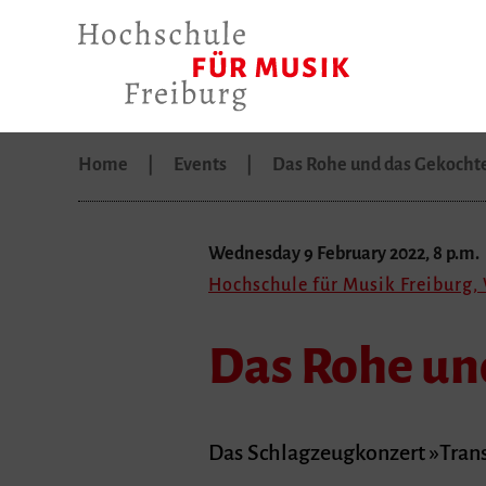
Home
Events
Das Rohe und das Gekocht
Wednesday 9 February 2022, 8 p.m.
Hochschule für Musik Freiburg
Das Rohe un
Das Schlagzeugkonzert »Tran