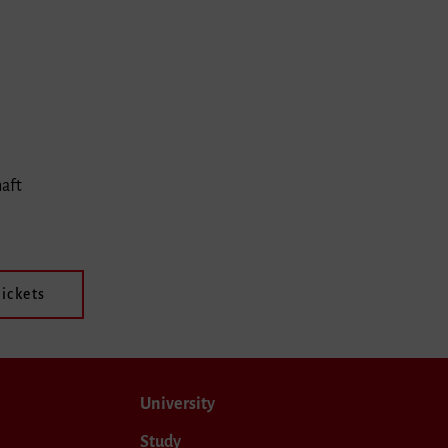
haft
ickets
University
Study