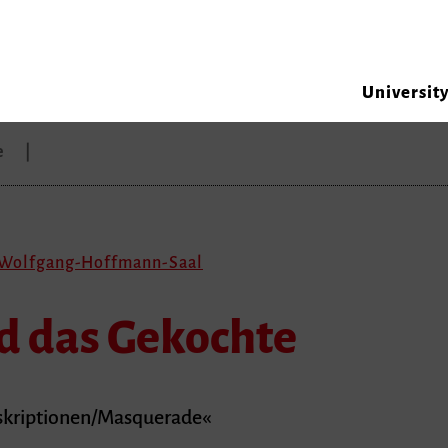
Universit
e
, Wolfgang-Hoffmann-Saal
d das Gekochte
skriptionen/Masquerade«