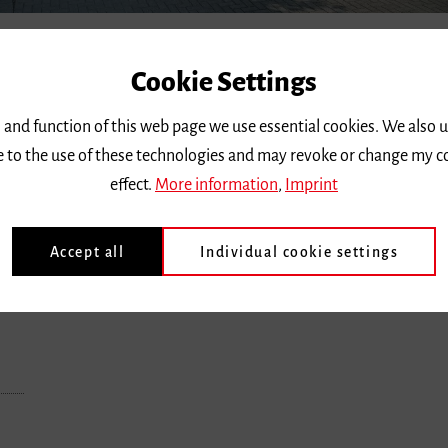
Cookie Settings
 and function of this web page we use essential cookies. We also 
ee to the use of these technologies and may revoke or change my c
schule
effect.
More information
,
Imprint
Accept all
Individual cookie settings
tian Bach, Jannis Xenakis, Luciano Berio und anderen