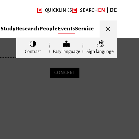
EN
DE
QUICKLINKS
SEARCH
y
Study
Research
People
Events
Service
Contrast
Easy language
Sign language
CONCERT