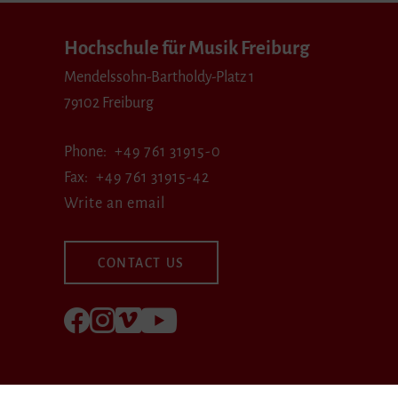
Hochschule für Musik Freiburg
Mendelssohn-Bartholdy-Platz 1
79102 Freiburg
Phone
+49 761 31915-0
Fax
+49 761 31915-42
Write an email
CONTACT US
Follow us on Facebook
Follow us on Instagram
Visit us at Vimeo
Visit us at youtube