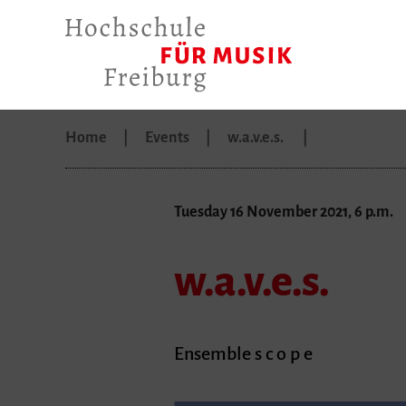
Home
Events
w.a.v.e.s.
Tuesday 16 November 2021, 6 p.m.
w.a.v.e.s.
Ensemble s c o p e