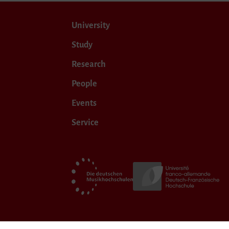
University
Study
Research
People
Events
Service