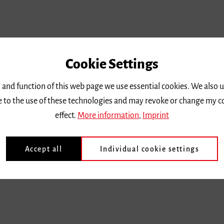
ung mit Wohnadresse an:
Cookie Settings
 and function of this web page we use essential cookies. We also 
ee to the use of these technologies and may revoke or change my c
effect.
More information
,
Imprint
Accept all
Individual cookie settings