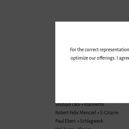
Zur Kontaktverfolgung bitte Anmeld
info
mehrklang-freiburg.de
For the correct representation
Cast
optimize our offerings. I agr
Leonie Flaksman → Violine
Katharina Schmauder → Viola
Karolin Spegg → Violoncello
Svea Guémy → Flöte
Shizuyo Oka → Klarinette
Robert Felix Menczel → E-Gitarre
Paul Ebert → Schlagwerk