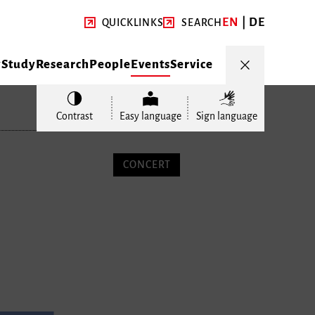
EN
DE
QUICKLINKS
SEARCH
y
Study
Research
People
Events
Service
Contrast
Easy language
Sign language
CONCERT