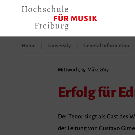
Home
University
General Information
Mittwoch, 15. März 2017
Erfolg für 
Der Tenor singt als Gast de
der Leitung von Gustavo Gime