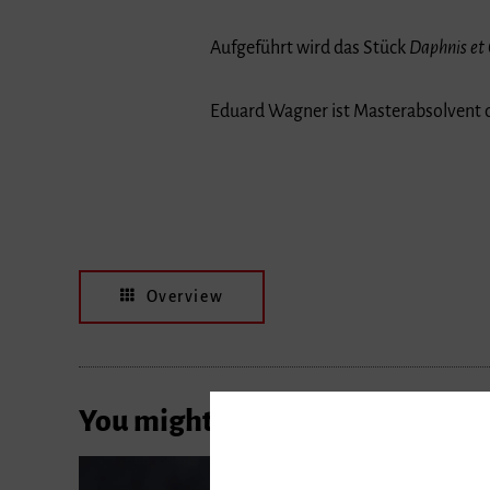
Aufgeführt wird das Stück
Daphnis et
Eduard Wagner ist Masterabsolvent de
Overview
You might also be interested in