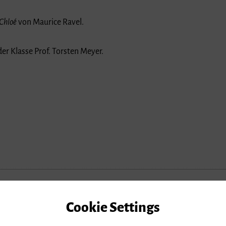
 Chloé
von Maurice Ravel.
r Klasse Prof. Torsten Meyer.
Cookie Settings