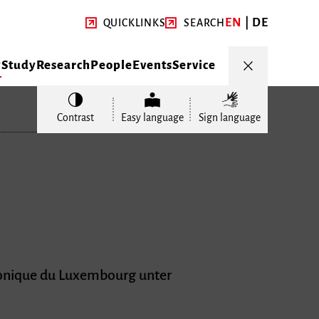
EN
DE
QUICKLINKS
SEARCH
y
Study
Research
People
Events
Service
Contrast
Easy language
Sign language
monique du Luxembourg unter