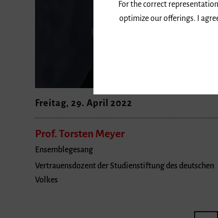
For the correct representation
optimize our offerings. I agr
Freitag, 29. April 2022
Prof. Torsten Meyer
Ensemblegesang
Vertrauensdozent der Studienstiftung des deutschen
Volkes