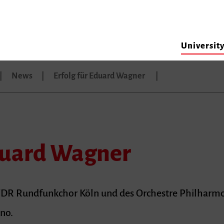
Universit
News
Erfolg für Eduard Wagner
Eduard Wagner
s WDR Rundfunkchor Köln und des Orchestre Philhar
no.