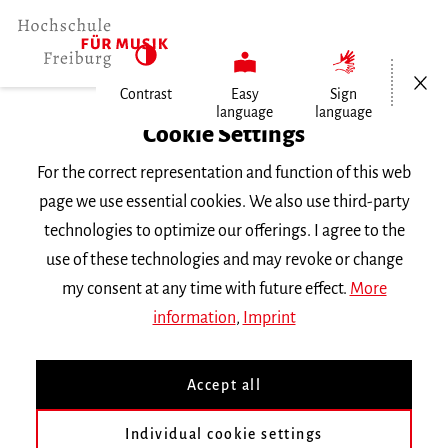
Open/Cl
Contrast
Easy
Sign
language
language
Home
Cookie Settings
University
For the correct representation and function of this web
General Information
page we use essential cookies. We also use third-party
News
technologies to optimize our offerings. I agree to the
Neues Buch »Musik und Sprache in…
use of these technologies and may revoke or change
my consent at any time with future effect.
More
Montag, 5. September 2022
information
,
Imprint
Neues Buch »Musik und
Accept all
Sprache in der Gegenwart«
in der Bibliothek
Individual cookie settings