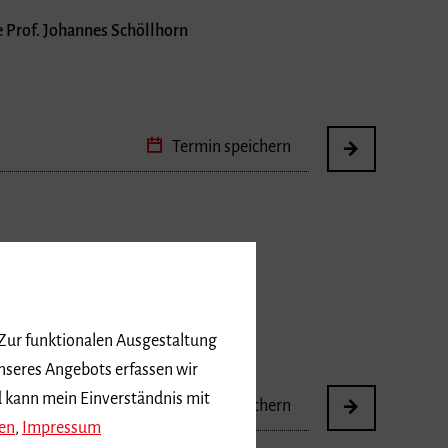
 Prof. Johannes Schöllhorn
Termin speichern
 Prof. Johannes Schöllhorn
 Zur funktionalen Ausgestaltung
nseres Angebots erfassen wir
d kann mein Einverständnis mit
Termin speichern
en
,
Impressum