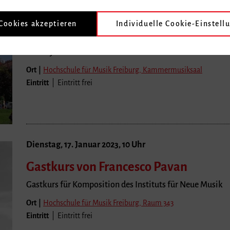
Mittwoch, 18. Januar 2023, 20 Uhr
 Cookies akzeptieren
Individuelle Cookie-Einstell
Kyiv–Freiburg
Side-by-side-Ensemblekonzert des Instituts für Neue Mu
Ort |
Hochschule für Musik Freiburg, Kammermusiksaal
Eintritt
| Eintritt frei
Dienstag, 17. Januar 2023, 10 Uhr
Gastkurs von Francesco Pavan
Gastkurs für Komposition des Instituts für Neue Musik
Ort |
Hochschule für Musik Freiburg, Raum 343
Eintritt
| Eintritt frei