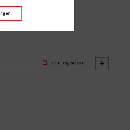
ungen
sik
Termin speichern