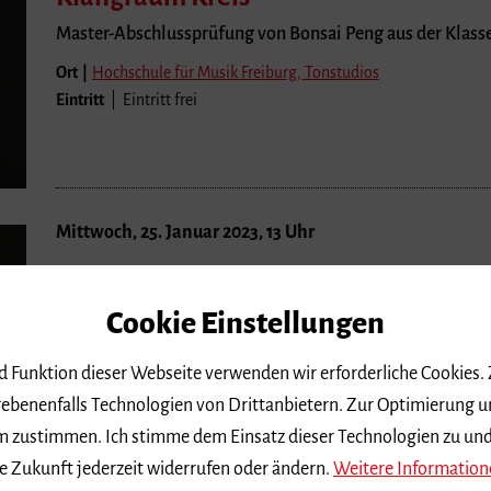
Master-Abschlussprüfung von Bonsai Peng aus der Klasse
Ort |
Hochschule für Musik Freiburg, Tonstudios
Eintritt
| Eintritt frei
Mittwoch, 25. Januar 2023, 13 Uhr
Klangraum Kreis
Cookie Einstellungen
Master-Abschlussprüfung von Bonsai Peng aus der Klasse
Ort |
Hochschule für Musik Freiburg, Tonstudios
nd Funktion dieser Webseite verwenden wir erforderliche Cookies.
Eintritt
| Eintritt frei
ebenenfalls Technologien von Drittanbietern. Zur Optimierung u
 dem zustimmen. Ich stimme dem Einsatz dieser Technologien zu un
e Zukunft jederzeit widerrufen oder ändern.
Weitere Information