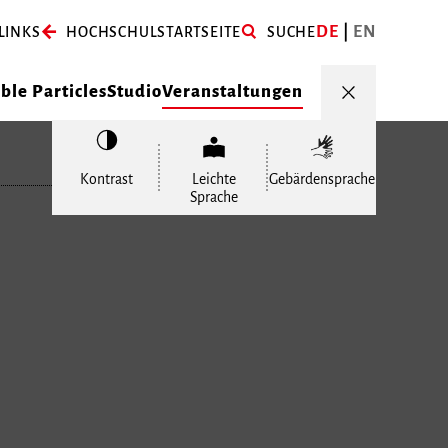
DE
EN
LINKS
HOCHSCHULSTARTSEITE
SUCHE
le Particles
Studio
Veranstaltungen
Kontrast
Leichte
Gebärdensprache
Sprache