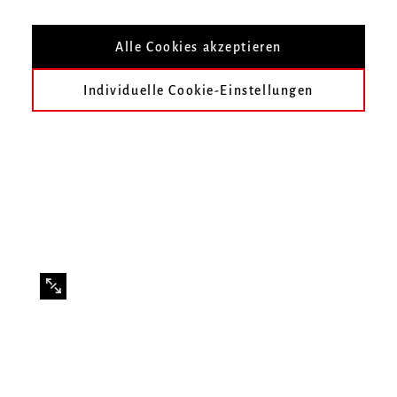
Kompositionsklasse Prof. Johannes
Alle Cookies akzeptieren
Schöllhorn
Individuelle Cookie-Einstellungen
Mitwirkende
Studierende der Hochschule für Musik Freiburg