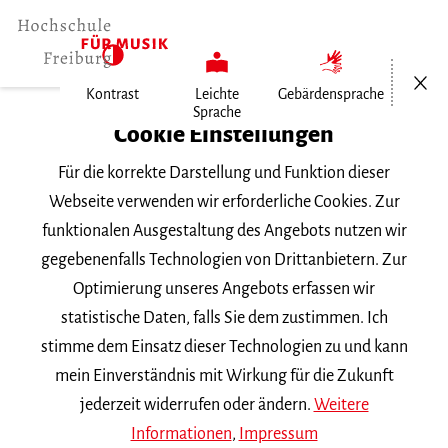
Menü öf
Kontrast
Leichte
Gebärdensprache
Sprache
Home
Cookie Einstellungen
Veranstaltungen
Für die korrekte Darstellung und Funktion dieser
Konzertexamen von Lingyi Dong
Webseite verwenden wir erforderliche Cookies. Zur
funktionalen Ausgestaltung des Angebots nutzen wir
Samstag, 24. Juni 2023, 19 Uhr
gegebenenfalls Technologien von Drittanbietern. Zur
Hochschule für Musik Freiburg,
Optimierung unseres Angebots erfassen wir
Kammermusiksaal
statistische Daten, falls Sie dem zustimmen. Ich
KONZERT
stimme dem Einsatz dieser Technologien zu und kann
mein Einverständnis mit Wirkung für die Zukunft
Konzertexamen von Lingyi
jederzeit widerrufen oder ändern.
Weitere
Dong
Informationen
,
Impressum