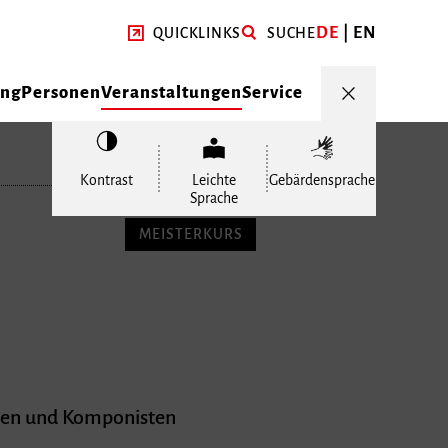
DE
EN
QUICKLINKS
SUCHE
ung
Personen
Veranstaltungen
Service
Kontrast
Leichte
Gebärdensprache
Sprache
MEISTERKURS
nen und Komponisten