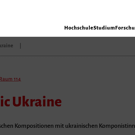
Hochschule
Studium
Forsch
Ukraine
 Raum 114
ic Ukraine
schen Kompositionen mit ukrainischen Komponistin