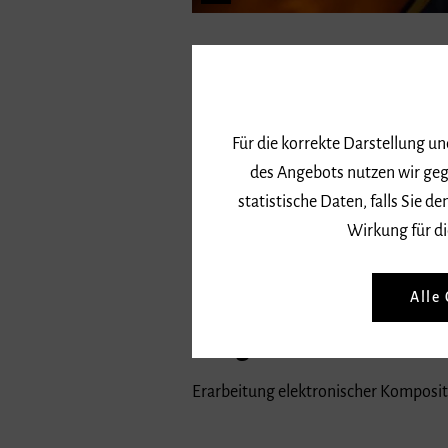
Mo, 13. bis Mi, 15. November 2023
Fotonachweis: Jean-Francois Laporte
Für die korrekte Darstellung u
des Angebots nutzen wir geg
Mitwirkende
statistische Daten, falls Sie
Studio für Elektronische Musik
Wirkung für di
Ukrainische Komponistinnen und Ko
Jean-François Laporte, Alla Zagaykev
Alle
Programm
Erarbeitung elektronischer Komposi