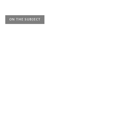
ON THE SUBJECT
Thursday 14 March 2024, 9.30 a.m.
20th Century Global Art Song: Hybridity,
Multiplicity, Interculturality …
Internationaler Kongress vom 14. bis 16. März 2024