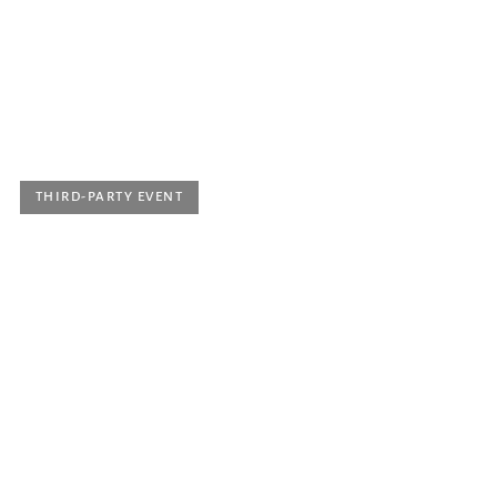
Meisterkurse vom 8. bis 10. März 2024
Location |
Hochschule für Musik Freiburg
Ticket price
| Eintritt frei
THIRD-PARTY EVENT
Friday 8 March 2024, 8 p.m.