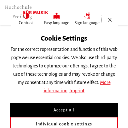
Open/Cl
Contrast
Easy language
Sign language
Home
Cookie Settings
For the correct representation and function of this web
Events
page we use essential cookies. We also use third-party
technologies to optimize our offerings. I agree to the
use of these technologies and may revoke or change
Search Keyword
my consent at any time with future effect.
More
information
,
Imprint
Accept all
Individual cookie settings
Information about our events are available in German only.