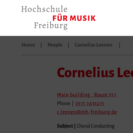
Home
People
Cornelius Leenen
Cornelius L
Main building , Raum 357
Phone |
0171 7431271
c.leenen
mh-freiburg.de
Subject |
Choral Conducting