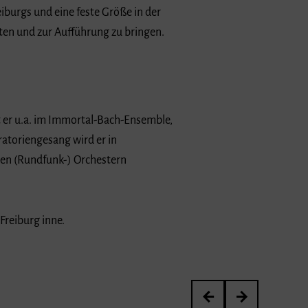
iburgs und eine feste Größe in der
iten und zur Aufführung zu bringen.
t er u.a. im Immortal-Bach-Ensemble,
atoriengesang wird er in
llen (Rundfunk-) Orchestern
Freiburg inne.
Prof. Dr. med. Dr. phil. 
Ionel Spanachi