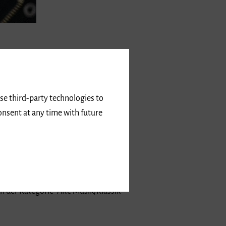
hordirigieren bei Prof. Morten
tik an der Universität Freiburg. Nach
ch Gymnasium als Lehrer für Musik
use third-party technologies to
onsent at any time with future
. Dieses Vokalensemble wurde aus dem
fführung zu bringen. Das William
 der Kategorie "Alte Musik/Klassik"