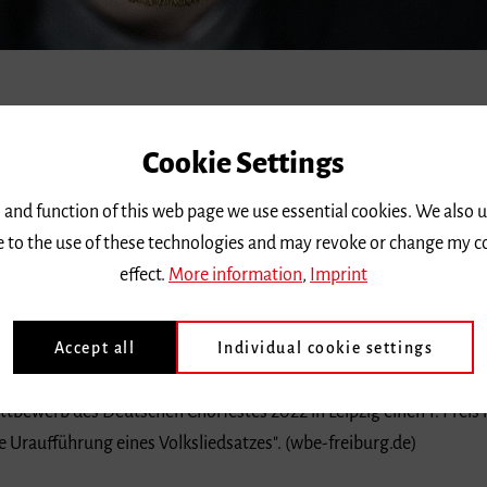
k mit Hauptfach Klavier, Gesang bei Prof. Dr. Bernd Göpfert und C
Cookie Settings
 Musik Freiburg. Als wissenschaftliches Fach studierte er Mathema
 in Ettenheim ist er seit September 2022 in Freiburg am Friedri
 and function of this web page we use essential cookies. We also 
ee to the use of these technologies and may revoke or change my c
effect.
More information
,
Imprint
 ist Cornelius Leenen Leiter des William Byrd Ensembles Freiburg
Accept all
Individual cookie settings
olle Chormusik auf hohem Niveau in kleinerer Besetzung zur Au
werb des Deutschen Chorfestes 2022 in Leipzig einen 1. Preis in
e Uraufführung eines Volksliedsatzes". (wbe-freiburg.de)