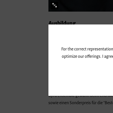
Ausbildung
Cornelius Leenen studierte Schulmusi
Schuldt-Jensen an der Hochschule für
fünf Jahren am städtischen Gymnasium
For the correct representation
und Mathematik tätig.
optimize our offerings. I agr
Chor- und Ensembleleitung
Neben seiner Tätigkeit in der Schule
Wunsch heraus gegründet, anspruchsv
Byrd Ensemble gewann beim Chorwettbe
sowie einen Sonderpreis für die "Best