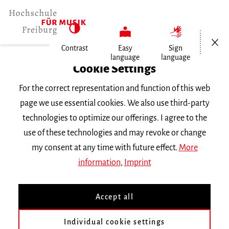
Open/Cl
Contrast
Easy
Sign
language
language
Home
Cookie Settings
University
For the correct representation and function of this web
General Information
page we use essential cookies. We also use third-party
News
technologies to optimize our offerings. I agree to the
Collège Glarean: Akademisches Jahr…
use of these technologies and may revoke or change
my consent at any time with future effect.
More
Mittwoch, 10. Juni 2026
information
,
Imprint
RECAPITULATION
Accept all
Collège Glarean:
Akademisches Jahr
Individual cookie settings