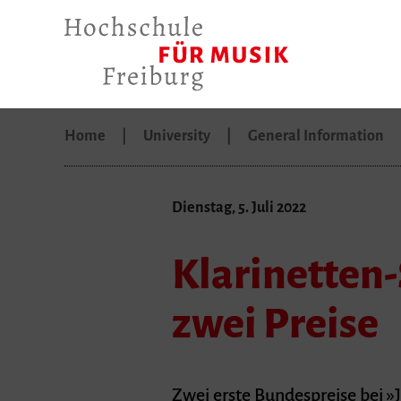
Home
University
General Information
Dienstag, 5. Juli 2022
Klarinetten
zwei Preise
Zwei erste Bundespreise bei »