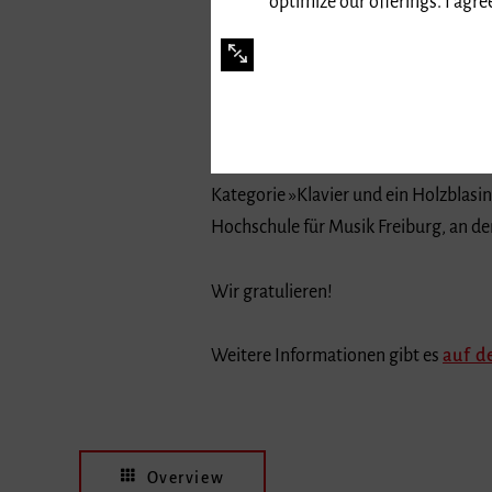
optimize our offerings. I agr
Joscha Kremsler, Student der »Freibu
beim Bundeswettbewerb »Jugend Musiz
Kategorie »Klavier und ein Holzblasin
Hochschule für Musik Freiburg, an d
Wir gratulieren!
Weitere Informationen gibt es
auf d
Overview