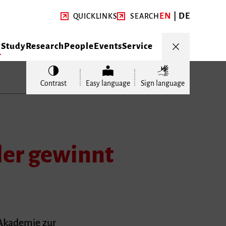
EN
DE
QUICKLINKS
SEARCH
y
Study
Research
People
Events
Service
Contrast
Easy language
Sign language
ler gewinnt
 Akademie zur