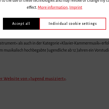
ee to the use of these technologies and may revoke or change my c
effect.
More information
,
Imprint
Accept all
Individual cookie settings
rger Akademie zur Begabtenförderung« (FAB) in der Klarinettenkla
iert« gleich zwei erste Bundespreise gewinnen. Der junge Klarin
strument« als auch in der Kategorie »Klavier-Kammermusik« erfolgr
em musikalisch hochbegabte Jugendliche ab 12 Jahren ein Vorstud
er Website von »Jugend musiziert«
.