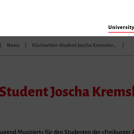
Universit
News
Klarinetten-Student Joscha Kremsler…
-Student Joscha Krems
Jugend Musiziert« für den Studenten der »Freiburger