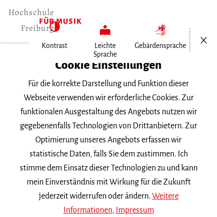
Menü öf
Kontrast
Leichte
Gebärdensprache
Sprache
Home
Cookie Einstellungen
Hochschule
Für die korrekte Darstellung und Funktion dieser
Allgemeines
Webseite verwenden wir erforderliche Cookies. Zur
Aktuelles
funktionalen Ausgestaltung des Angebots nutzen wir
Klarinetten-Student Joscha Kremsler…
gegebenenfalls Technologien von Drittanbietern. Zur
Optimierung unseres Angebots erfassen wir
Dienstag, 5. Juli 2022
statistische Daten, falls Sie dem zustimmen. Ich
stimme dem Einsatz dieser Technologien zu und kann
Klarinetten-Student Joscha
mein Einverständnis mit Wirkung für die Zukunft
Kremsler gewinnt zwei
jederzeit widerrufen oder ändern.
Weitere
Informationen
,
Impressum
Preise