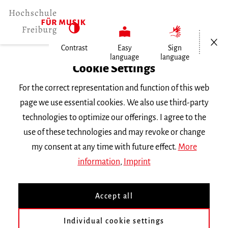
Open/Cl
Contrast
Easy
Sign
language
language
Home
Cookie Settings
University
For the correct representation and function of this web
General Information
page we use essential cookies. We also use third-party
News
technologies to optimize our offerings. I agree to the
Offizieller Abschluss der…
use of these technologies and may revoke or change
my consent at any time with future effect.
More
Donnerstag, 30. November 2023
information
,
Imprint
Offizieller Abschluss der
Accept all
»Qualitätsoffensive
Lehrerbildung«
Individual cookie settings