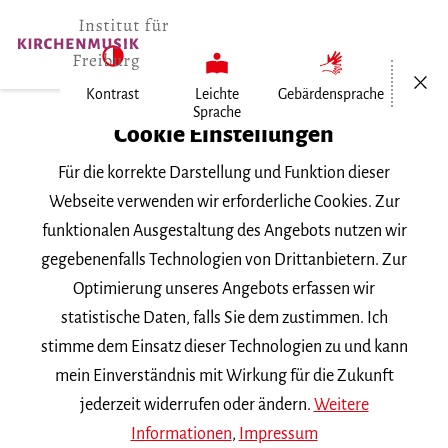
Menü öf
Kontrast
Leichte
Gebärdensprache
Sprache
Institut für Kirchenmusik
Cookie Einstellungen
Veranstaltungen
Für die korrekte Darstellung und Funktion dieser
Webseite verwenden wir erforderliche Cookies. Zur
Auf dem Weg zum neuen
funktionalen Ausgestaltung des Angebots nutzen wir
gegebenenfalls Technologien von Drittanbietern. Zur
Gotteslob
Optimierung unseres Angebots erfassen wir
statistische Daten, falls Sie dem zustimmen. Ich
Auf dem Weg zum neuen
stimme dem Einsatz dieser Technologien zu und kann
Gotteslob - Zur kulturellen und
mein Einverständnis mit Wirkung für die Zukunft
kirchenmusikalischen Bedeutung
jederzeit widerrufen oder ändern.
Weitere
Informationen
,
Impressum
von Lied und Gesangbuch