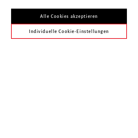
Vorträge von April 2013 bis Februar 2014 mit Musik für
Alle Cookies akzeptieren
Gesang, Chor und Orgel - Dozenten und Studierende des
Instituts für Kirchenmusik der Hochschule für Musik
Individuelle Cookie-Einstellungen
Freiburg
Mittwoch, 17. April 2013, 19.30 Uhr
Katholische Akademie Erzdiözese Freiburg
"Wie klingt ein gutes Gesangbuch? Ein ökumenischer und
musikalischer Überblick"
Vortrag
Prof. Dr. Andreas Marti
, Hochschule der Künste
Bern
Mittwoch, 15. Mai 2013, 19.30 Uhr
Katholische Akademie Erzdiözese Freiburg
" ... der roten Lippen Pracht" - Paul Gerhardts Lied "O Haupt