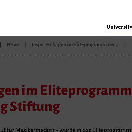
Universit
News
Jesper Hohagen im Eliteprogramm der…
gen im Eliteprogramm
 Stiftung
itut für Musikermedizin« wurde in das Eliteprogra