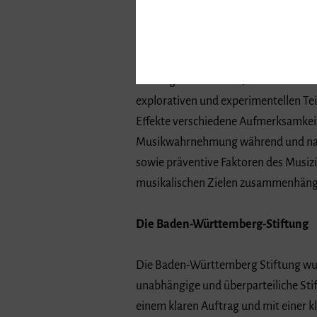
Musikwissenschaften mit seiner Arbe
Doc am Zentrum für Kinder- und Jugen
Fach Musikphysiologie. Das von der 
der Frage auseinander, wohin Musizi
explorativen und experimentellen Te
Effekte verschiedene Aufmerksamkei
Musikwahrnehmung während und nach 
sowie präventive Faktoren des Musiz
musikalischen Zielen zusammenhäng
Die Baden-Württemberg-Stiftung
Die Baden-Württemberg Stiftung wurd
unabhängige und überparteiliche Sti
einem klaren Auftrag und mit einer kl