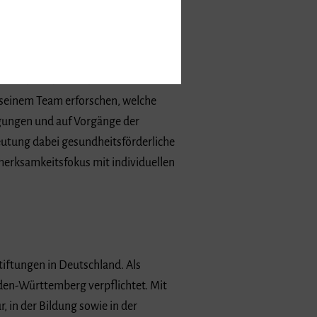
ert. Nach seiner Arbeit als Post-
rger Institut für Musikermedizin« im
legend und anwendungsorientiert mit
ufmerksamkeit lenken. In mehreren
 seinem Team erforschen, welche
gungen und auf Vorgänge der
tung dabei gesundheitsförderliche
merksamkeitsfokus mit individuellen
iftungen in Deutschland. Als
den-Württemberg verpflichtet. Mit
, in der Bildung sowie in der