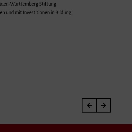
 Baden-Württemberg Stiftung
een und mit Investitionen in Bildung,
Interview: »Transmitter 
Wir trauern um V