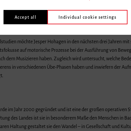
it zur »Multimodalen Wahrnehmung musikalischer Gesten« promovi
dforschung in Freiburg forscht und lehrt er seit 2023 am »Freibu
Accept all
Individual cookie settings
Baden-Württemberg Stiftung geförderte Projekt setzt sich grund
erende in welchen musikalischen Performance-Situationen ihre A
ilstudien möchte Jesper Hohagen in den nächsten drei Jahren mit
tsfokusse auf motorische Prozesse bei der Ausführung von Bewe
dem Musizieren haben. Zugleich wird untersucht, welche Bedeu
ierens in verschiedenen Übe-Phasen haben und inwiefern der Auf
t.
e im Jahr 2000 gegründet und ist eine der großen operativen St
ftung des Landes ist sie in besonderem Maße den Menschen in Ba
aren Haltung gestaltet sie den Wandel – in Gesellschaft und Kultur