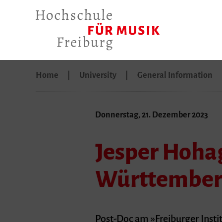
Home
University
General Information
Donnerstag, 21. Dezember 2023
Jesper Hoha
Württemberg
Post-Doc am »Freiburger Inst