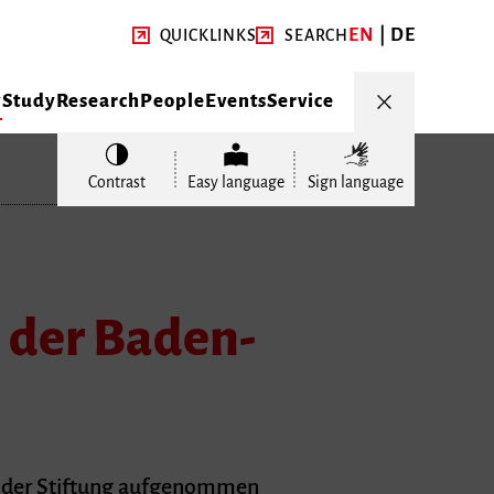
EN
DE
QUICKLINKS
SEARCH
y
Study
Research
People
Events
Service
Contrast
Easy language
Sign language
 der Baden-
mm der Stiftung aufgenommen