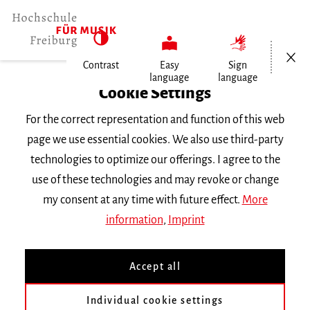
Open/Cl
Contrast
Easy
Sign
language
language
Home
Cookie Settings
For the correct representation and function of this web
Events
page we use essential cookies. We also use third-party
technologies to optimize our offerings. I agree to the
use of these technologies and may revoke or change
Search Keyword
my consent at any time with future effect.
More
information
,
Imprint
Accept all
Individual cookie settings
Information about our events are available in German only.