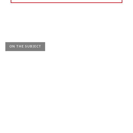
today
earlier
June 2026
July 2026
August 2026
September 2026
October 2026
November 2026
ON THE SUBJECT
Monday 1 June 2026, 6.15 p.m.