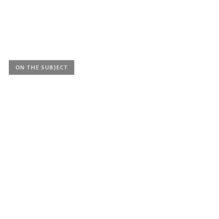
Ticket price
| Eintritt frei
ON THE SUBJECT
Thursday 18 June 2026, 3 p.m.
Synergies and Dilettantism: