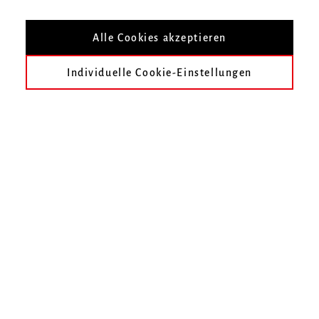
Alle Cookies akzeptieren
Individuelle Cookie-Einstellungen
Montag, 26. Mai 2025
Nummer 2025/6
Leitlinie der Hochschule für Musik Freiburg zur
Verwendung der DFG-Programmpauschale
(Rektoratsbeschluss vom 26.05.2025)
…